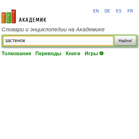
EN
DE
ES
FR
academic.ru
Словари и энциклопедии на Академике
Найти!
Толкования
Переводы
Книги
Игры ⚽