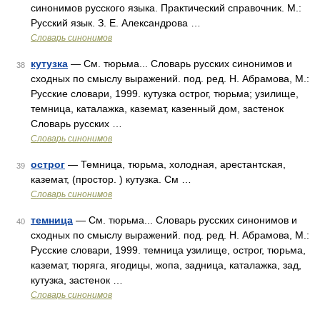
синонимов русского языка. Практический справочник. М.:
Русский язык. З. Е. Александрова …
Словарь синонимов
кутузка
— См. тюрьма... Словарь русских синонимов и
38
сходных по смыслу выражений. под. ред. Н. Абрамова, М.:
Русские словари, 1999. кутузка острог, тюрьма; узилище,
темница, каталажка, каземат, казенный дом, застенок
Словарь русских …
Словарь синонимов
острог
— Темница, тюрьма, холодная, арестантская,
39
каземат, (простор. ) кутузка. См …
Словарь синонимов
темница
— См. тюрьма... Словарь русских синонимов и
40
сходных по смыслу выражений. под. ред. Н. Абрамова, М.:
Русские словари, 1999. темница узилище, острог, тюрьма,
каземат, тюряга, ягодицы, жопа, задница, каталажка, зад,
кутузка, застенок …
Словарь синонимов