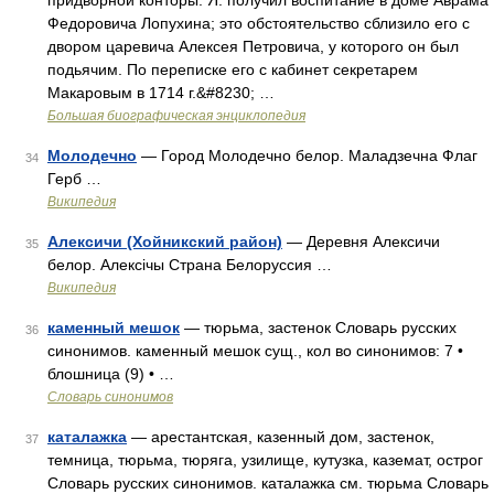
придворной конторы. Я. получил воспитание в доме Аврама
Федоровича Лопухина; это обстоятельство сблизило его с
двором царевича Алексея Петровича, у которого он был
подьячим. По переписке его с кабинет секретарем
Макаровым в 1714 г.&#8230; …
Большая биографическая энциклопедия
Молодечно
— Город Молодечно белор. Маладзечна Флаг
34
Герб …
Википедия
Алексичи (Хойникский район)
— Деревня Алексичи
35
белор. Алексічы Страна Белоруссия …
Википедия
каменный мешок
— тюрьма, застенок Словарь русских
36
синонимов. каменный мешок сущ., кол во синонимов: 7 •
блошница (9) • …
Словарь синонимов
каталажка
— арестантская, казенный дом, застенок,
37
темница, тюрьма, тюряга, узилище, кутузка, каземат, острог
Словарь русских синонимов. каталажка см. тюрьма Словарь