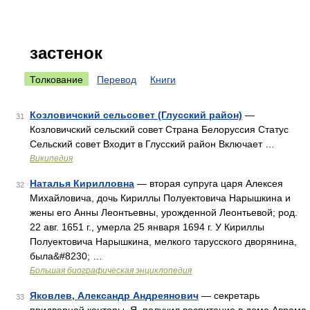
застенок
Толкование
Перевод
Книги
Козловичский сельсовет (Глусский район)
—
31
Козловичский сельский совет Страна Белоруссия Статус
Сельский совет Входит в Глусский район Включает …
Википедия
Наталья Кирилловна
— вторая супруга царя Алексея
32
Михайловича, дочь Кириллы Полуектовича Нарышкина и
жены его Анны Леонтьевны, урожденной Леонтьевой; род.
22 авг. 1651 г., умерла 25 января 1694 г. У Кириллы
Полуектовича Нарышкина, мелкого тарусского дворянина,
была&#8230; …
Большая биографическая энциклопедия
Яковлев, Александр Андреянович
— секретарь
33