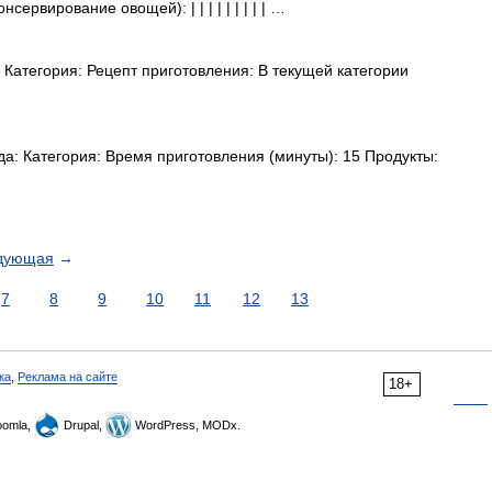
ервирование овощей): | | | | | | | | | …
Категория: Рецепт приготовления: В текущей категории
а: Категория: Время приготовления (минуты): 15 Продукты:
дующая
→
7
8
9
10
11
12
13
ка
,
Реклама на сайте
18+
omla,
Drupal,
WordPress, MODx.