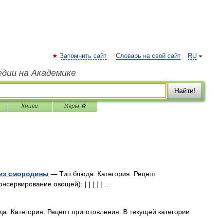
Запомнить сайт
Словарь на свой сайт
RU
едии на Академике
Найти!
Книги
Игры ⚽
 из смородины
— Тип блюда: Категория: Рецепт
нсервирование овощей): | | | | | …
а: Категория: Рецепт приготовления: В текущей категории