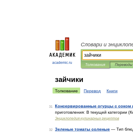
Словари и энциклоп
academic.ru
Толкования
Переводы
зайчики
Толкование
Перевод
Книги
Консервированные огурцы с соком
31
приготовления: В текущей категории (Ко
Энциклопедия кулинарных рецептов
Зеленые томаты соленые
— Тип блюд
32