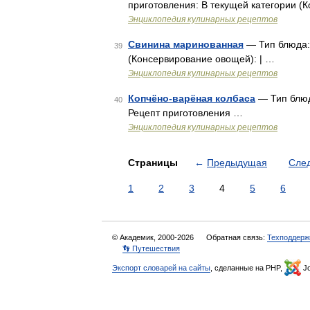
приготовления: В текущей категории (Конс
Энциклопедия кулинарных рецептов
Свинина маринованная
— Тип блюда: 
39
(Консервирование овощей): | …
Энциклопедия кулинарных рецептов
Копчёно-варёная колбаса
— Тип блюд
40
Рецепт приготовления …
Энциклопедия кулинарных рецептов
Страницы
←
Предыдущая
Сле
1
2
3
4
5
6
© Академик, 2000-2026
Обратная связь:
Техподдерж
👣 Путешествия
Экспорт словарей на сайты
, сделанные на PHP,
Jo