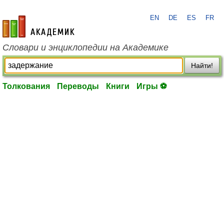
EN
DE
ES
FR
academic.ru
Словари и энциклопедии на Академике
Найти!
Толкования
Переводы
Книги
Игры ⚽