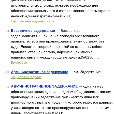
физического лица, может быть применено в
исключительных случаях, если это необходимо для
обеспечения правильного и своевременного рассмотрения
дела об административном&#8230; …
Официальная терминология
Бессрочное задержание
— Бессрочное
94
задержание&#160; лишение свободы арестованного
правительством или правоохранительным органом без
суда. Является спорной практикой со стороны любого
правительства или органа, нарушающей многие
национальные и международные законы,&#8230; …
Википедия
Административное задержание
— см. Задержание …
95
Энциклопедия права
АДМИНИСТРАТИВНОЕ ЗАДЕРЖАНИЕ
— одна из мер
96
обеспечения производства по делам об административном
правонарушении задержание физического лица или
должностного лица, в отношении которого имеются данные,
указывающие на то, что правонарушение совершено этим
лицом; допускается на&#8230; …