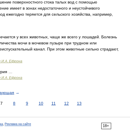
е поверхностного стока талых вод с помощью
ение имеет в зонах недостаточного и неустойчивого
вод ежегодно теряется для сельского хозяйства, например,
ечается у всех животных, чаще же всего у лошадей. Болезнь
личества мочи в мочевом пузыре при трудном или
испускательный канал. При этом животные сильно страдают,
и И.А. Ефрона
урия …
и И.А. Ефрона
дующая
→
7
8
9
10
11
12
13
ка
,
Реклама на сайте
18+