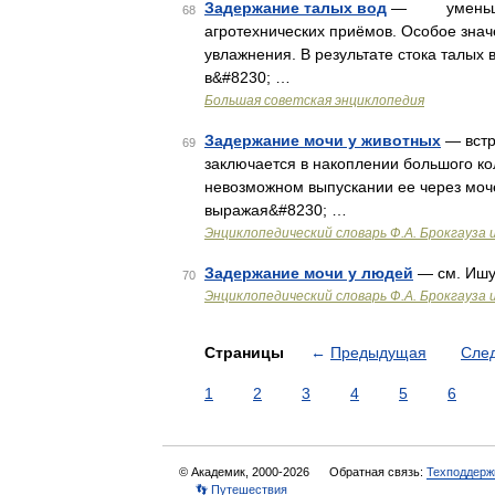
Задержание талых вод
— уменьшени
68
агротехнических приёмов. Особое знач
увлажнения. В результате стока талых 
в&#8230; …
Большая советская энциклопедия
Задержание мочи у животных
— встр
69
заключается в накоплении большого ко
невозможном выпускании ее через моче
выражая&#8230; …
Энциклопедический словарь Ф.А. Брокгауза 
Задержание мочи у людей
— см. Иш
70
Энциклопедический словарь Ф.А. Брокгауза 
Страницы
←
Предыдущая
Сле
1
2
3
4
5
6
© Академик, 2000-2026
Обратная связь:
Техподдерж
👣 Путешествия