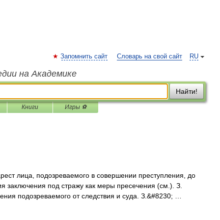
Запомнить сайт
Словарь на свой сайт
RU
едии на Академике
Найти!
Книги
Игры ⚽
ест лица, подозреваемого в совершении преступления, до
 заключения под стражу как меры пресечения (см.). З.
ния подозреваемого от следствия и суда. З.&#8230; …