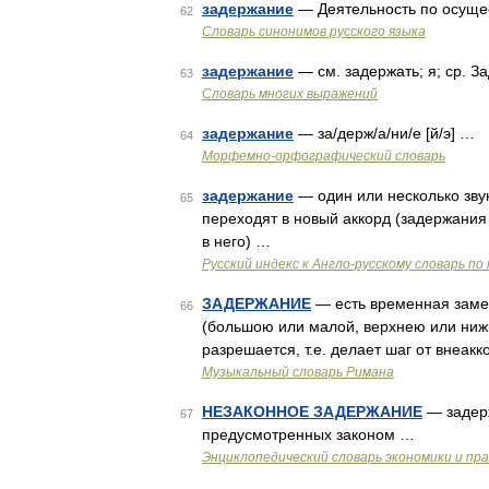
задержание
— Деятельность по осуще
62
Словарь синонимов русского языка
задержание
— см. задержать; я; ср. З
63
Словарь многих выражений
задержание
— за/держ/а/ни/е [й/э] …
64
Морфемно-орфографический словарь
задержание
— один или несколько звук
65
переходят в новый аккорд (задержани
в него) …
Русский индекс к Англо-русскому словарь п
ЗАДЕРЖАНИЕ
— есть временная замен
66
(большою или малой, верхнею или нижн
разрешается, т.е. делает шаг от внеак
Музыкальный словарь Римана
НЕЗАКОННОЕ ЗАДЕРЖАНИЕ
— задерж
67
предусмотренных законом …
Энциклопедический словарь экономики и пр