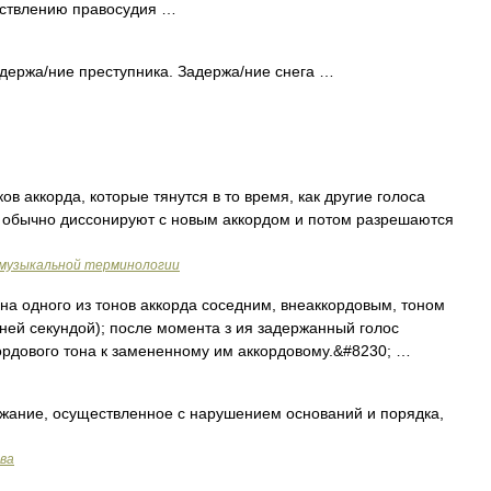
ствлению правосудия …
адержа/ние преступника. Задержа/ние снега …
ов аккорда, которые тянутся в то время, как другие голоса
я обычно диссонируют с новым аккордом и потом разрешаются
о музыкальной терминологии
а одного из тонов аккорда соседним, внеаккордовым, тоном
ей секундой); после момента з ия задержанный голос
кордового тона к замененному им аккордовому.&#8230; …
ание, осуществленное с нарушением оснований и порядка,
ава