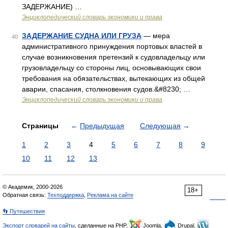
ЗАДЕРЖАНИЕ) …
Энциклопедический словарь экономики и права
ЗАДЕРЖАНИЕ СУДНА ИЛИ ГРУЗА
— мера
40
административного принуждения портовых властей в
случае возникновения претензий к судовладельцу или
грузовладельцу со стороны лиц, основывающих свои
требования на обязательствах, вытекающих из общей
аварии, спасания, столкновения судов.&#8230; …
Энциклопедический словарь экономики и права
Страницы
←
Предыдущая
Следующая
→
1
2
3
4
5
6
7
8
9
10
11
12
13
© Академик, 2000-2026
18+
Обратная связь:
Техподдержка
,
Реклама на сайте
👣 Путешествия
Экспорт словарей на сайты
, сделанные на PHP,
Joomla,
Drupal,