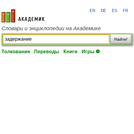
EN
DE
ES
FR
academic.ru
Словари и энциклопедии на Академике
Найти!
Толкования
Переводы
Книги
Игры ⚽