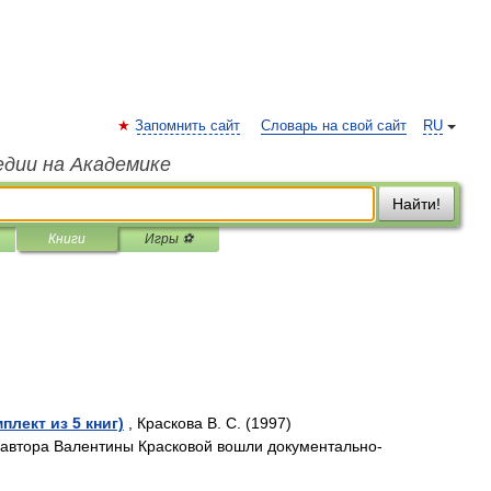
Запомнить сайт
Словарь на свой сайт
RU
едии на Академике
Найти!
Книги
Игры ⚽
плект из 5 книг)
, Краскова В. С. (1997)
о автора Валентины Красковой вошли документально-