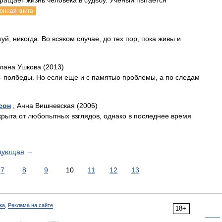
ращает жизнь человека в судьбу. Ученый пытается
онная книга
й, никогда. Во всяком случае, до тех пор, пока живы и
лана Ушкова (2013)
 - полбеды. Но если еще и с памятью проблемы, а по следам
рсон
, Анна Вишневская (2006)
рыта от любопытных взглядов, однако в последнее время
дующая
→
7
8
9
10
11
12
13
ка
,
Реклама на сайте
18+