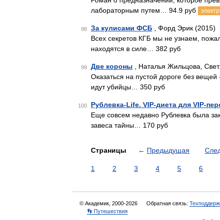
Роман о предназначении, которое прев
лабораторным путем… 94.9 руб
электр
За кулисами ФСБ
, Форд Эрик (2015)
98
Всех секретов КГБ мы не узнаем, пожалу
находятся в силе… 382 руб
Две короны
, Наталья Жильцова, Свет
99
Оказаться на пустой дороге без вещей
идут убийцы… 350 руб
Рублевка-Life. VIP-диета для VIP-пе
100
Еще совсем недавно Рублевка была зак
завеса тайны… 170 руб
Страницы
←
Предыдущая
Сле
1
2
3
4
5
6
© Академик, 2000-2026
Обратная связь:
Техподдерж
👣 Путешествия