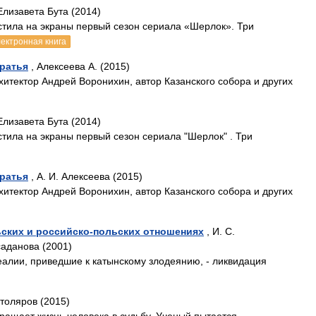
Елизавета Бута (2014)
стила на экраны первый сезон сериала «Шерлок». Три
лектронная книга
братья
, Алексеева А. (2015)
хитектор Андрей Воронихин, автор Казанского собора и других
Елизавета Бута (2014)
тила на экраны первый сезон сериала "Шерлок" . Три
братья
, А. И. Алексеева (2015)
хитектор Андрей Воронихин, автор Казанского собора и других
ьских и российско-польских отношениях
, И. С.
саданова (2001)
еалии, приведшие к катынскому злодеянию, - ликвидация
толяров (2015)