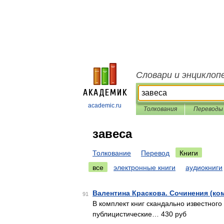
Словари и энциклоп
academic.ru
Толкования
Переводы
завеса
Толкование
Перевод
Книги
все
электронные книги
аудиокниги
Валентина Краскова. Сочинения (ком
91
В комплект книг скандально известног
публицистические… 430 руб