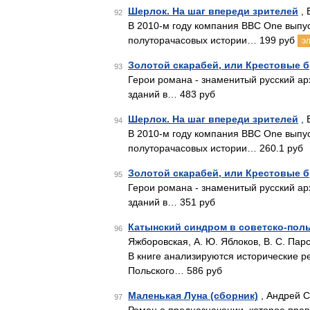
Шерлок. На шаг впереди зрителей
, 
92
В 2010-м году компания BBC One выпу
полуторачасовых истории… 199 руб
э
Золотой скарабей, или Крестовые 
93
Герои романа - знаменитый русский ар
зданий в… 483 руб
Шерлок. На шаг впереди зрителей
, 
94
В 2010-м году компания BBC One выпус
полуторачасовых истории… 260.1 руб
Золотой скарабей, или Крестовые 
95
Герои романа - знаменитый русский ар
зданий в… 351 руб
Катынский синдром в советско-пол
96
Яжборовская, А. Ю. Яблоков, В. С. Пар
В книге анализируются исторические р
Польского… 586 руб
Маленькая Луна (сборник)
, Андрей С
97