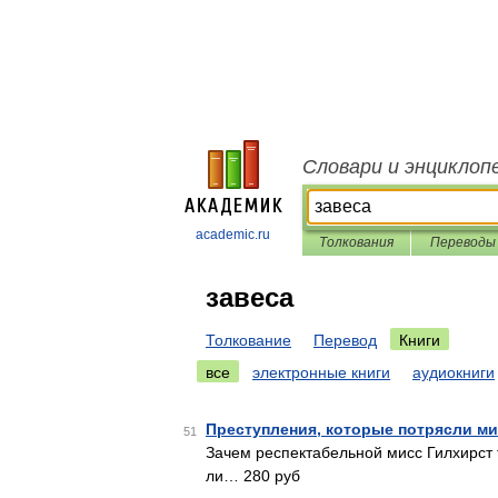
Словари и энциклоп
academic.ru
Толкования
Переводы
завеса
Толкование
Перевод
Книги
все
электронные книги
аудиокниги
Преступления, которые потрясли м
51
Зачем респектабельной мисс Гилхирст
ли… 280 руб