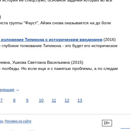
 история ее спецслужб, основной задачей которых во все
)
иста группы "Фауст", Айзек снова оказывается на до боли
 изложение Типикона с историческим введением
(2016)
 глубокое толкование Типикона - это будет его историческое
евна, Ушкова Светлана Васильевна (2015)
 - полбеды. Но если еще и с памятью проблемы, а по следам
дующая
→
7
8
9
10
11
12
13
ка
,
Реклама на сайте
18+