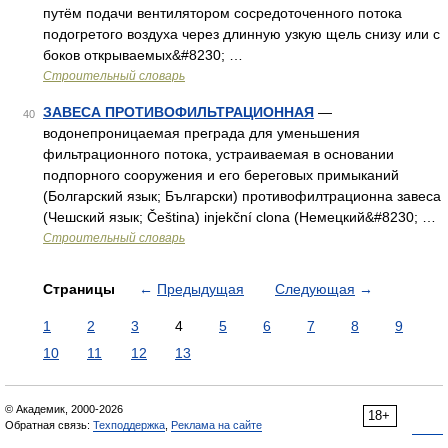
путём подачи вентилятором сосредоточенного потока
подогретого воздуха через длинную узкую щель снизу или с
боков открываемых&#8230; …
Строительный словарь
ЗАВЕСА ПРОТИВОФИЛЬТРАЦИОННАЯ
—
40
водонепроницаемая преграда для уменьшения
фильтрационного потока, устраиваемая в основании
подпорного сооружения и его береговых примыканий
(Болгарский язык; Български) противофилтрационна завеса
(Чешский язык; Čeština) injekční clona (Немецкий&#8230; …
Строительный словарь
Страницы
←
Предыдущая
Следующая
→
1
2
3
4
5
6
7
8
9
10
11
12
13
© Академик, 2000-2026
18+
Обратная связь:
Техподдержка
,
Реклама на сайте