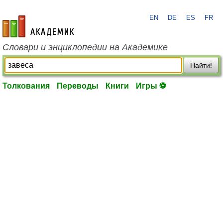
EN
DE
ES
FR
academic.ru
Словари и энциклопедии на Академике
Найти!
Толкования
Переводы
Книги
Игры ⚽