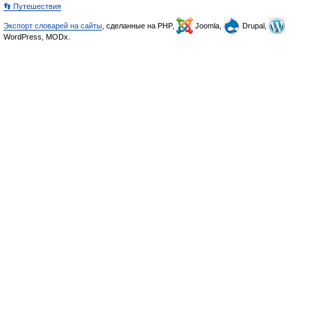
👣 Путешествия
Экспорт словарей на сайты
, сделанные на PHP,
Joomla,
Drupal,
WordPress, MODx.