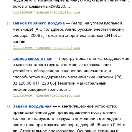
подогретого воздуха через длинную узкую щель снизу или с
боков открываемых&#8230; …
Справочник технического переводчика
завеса горячего воздуха
— (напр. на углеразмольной
34
мельнице) [А.С.Гольдберг. Англо русский энергетический
словарь. 2006 г.] Тематики энергетика в целом EN hot air
curtain …
Справочник технического переводчика
завеса мерзлотная
— Ледогрунтовая стенка, создаваемая
35
в массиве талого грунта с помощью охлаждающих
устройств, обладающая водонепроницаемостью и
способностью выдерживать механические нагрузки. [РД
01.120.00 КТН 228 06] Тематики магистральный
нефтепроводный транспорт …
Справочник технического переводчика
Завеса воздушная
— – вентиляционное устройство,
36
предназначенное для предотвращения поступления
холодного наружного воздуха в помещения в холодное
время года при открывании ворот, дверей. [Бадьин Г. М. и
др. Строительное производство. Основные термины и