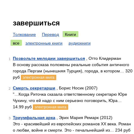
завершиться
Толкование
Перевод
Книги
все
электронные книги
аудиокниги
Позвольте мелодии завершиться
, Отто Клидерман
1
В основу рассказа положены реальные события античного
города Пергам (нынешняя Турция), города, в котором… 320
руб
электронная книга
Смерть секретарши
, Борис Носик (2007)
2
"…Когда Риточка сказала ответственному секретарю Юре
Чухину, что ей надо с ним серьезно поговорить, Юра…
14.99 руб
электронная книга
Триумфальная арка
, Эрих Мария Ремарк (2012)
3
Это - красивейший из европейских романов XX века. Роман
о любви, войне и смерти. Это - печальнейший из… 234 руб