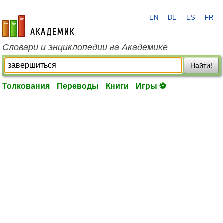
EN
DE
ES
FR
academic.ru
Словари и энциклопедии на Академике
Найти!
Толкования
Переводы
Книги
Игры ⚽