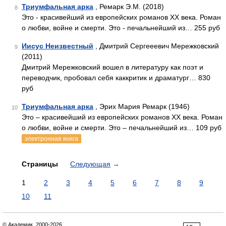
Триумфальная арка
, Ремарк Э.М. (2018)
8
Это - красивейший из европейских романов XX века. Роман
о любви, войне и смерти. Это - печальнейший из… 255 руб
Иисус Неизвестный
, Дмитрий Сергееевич Мережковский
9
(2011)
Дмитрий Мережковский вошел в литературу как поэт и
переводчик, пробовал себя каккритик и драматург… 830
руб
Триумфальная арка
, Эрих Мария Ремарк (1946)
10
Это – красивейший из европейских романов ХХ века. Роман
о любви, войне и смерти. Это – печальнейший из… 109 руб
электронная книга
Страницы
Следующая
→
1
2
3
4
5
6
7
8
9
10
11
© Академик, 2000-2026