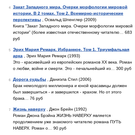
Закат Западного мира. Очерки морфологии мировой
4
истории. В 2 томах. Том 2. Всемирно-исторические
перспективы
, Освальд Шпенглер (2009)
Книга "Закат Западного мира. Очерки морфологии мировой
истории" (более известная отечественному читателю… 683
руб
Эрих Мария Ремарк. Избранное. Том 1. Триумфальная
5
арка
, Эрих Мария Ремарк (1993)
Это - красивейший из европейских романов XX века. Роман
о любви, войне и смерти. Это - печальнейший из… 300 руб
Дорога судьбы
, Даниэла Стил (2006)
6
Брак немолодого миллионера и юной красавицы должен
был завершиться - и завершился - крахом. Но от этого
брака… 76 руб
Жизнь наверху
, Джон Брейн (1992)
7
Роман Джона Брэйна ЖИЗНЬ НАВЕРХУ является
продолжением уже знакомого читателю романа ПУТЬ
НАВЕРХ. Роман о… 90 руб