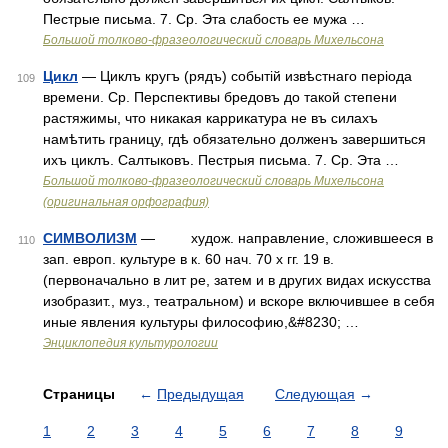
Пестрые письма. 7. Ср. Эта слабость ее мужа …
Большой толково-фразеологический словарь Михельсона
Цикл
— Циклъ кругъ (рядъ) событій извѣстнаго періода
109
времени. Ср. Перспективы бредовъ до такой степени
растяжимы, что никакая каррикатура не въ силахъ
намѣтить границу, гдѣ обязательно долженъ завершиться
ихъ циклъ. Салтыковъ. Пестрыя письма. 7. Ср. Эта …
Большой толково-фразеологический словарь Михельсона
(оригинальная орфография)
СИМВОЛИЗМ
— худож. направление, сложившееся в
110
зап. европ. культуре в к. 60 нач. 70 х гг. 19 в.
(первоначально в лит ре, затем и в других видах искусства
изобразит., муз., театральном) и вскоре включившее в себя
иные явления культуры философию,&#8230; …
Энциклопедия культурологии
Страницы
←
Предыдущая
Следующая
→
1
2
3
4
5
6
7
8
9