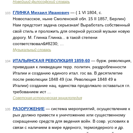
Новейший философский словарь
ГЛИНКА Михаил Иванович
— ( 1 VI 1804, с.
103
Новоспасское, ныне Смоленской обл. 15 II 1857, Берлин)
Нам предстоит задача серьезная! Выработать собственный
свой стиль и проложить для оперной русской музыки новую
дорогу. М. Глинка Глинка... в такой степени
соответствовал&#8230; …
Музыкальный словарь
ИТАЛЬЯНСКАЯ РЕВОЛЮЦИЯ 1859-60
— бурж. революция,
104
приведшая к ликвидации терр. политич. раздробленности
Италии и созданию единого итал. гос ва. В десятилетие
после революции 1848 49 (см. Революция 1848 49 в
Италии) создание нац. единства продолжало оставаться гл.
требованием ист …
Советская историческая энциклопедия
РАЗОРУЖЕНИЕ
— система мероприятий, осуществление к
105
рых должно привести к уничтожению или существенному
сокращению средств для ведения войн. В совр. условиях в
связи с наличием в мире ядерного, термоядерного и др.