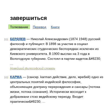
завершиться
Толкование
Перевод
Книги
БЕРДЯЕВ
— Николай Александрович (1874 1948) русский
101
философ и публицист. В 1898 за участие в социал
демократических студенческих беспорядках исключен из
Киевского университета. В 1900 выслан на 3 года в
Вологодскую губернию. Состоял в партии кадетов.&#8230;
…
Новейший философский словарь
КАРМА
— (санскр. karman действие, дело, жребий) одно из
102
центральных понятий индийской философии,
объясняющее доктрину перерождения и сансары (потока
жизни, потока сознания). Исторически восходит к
добрахмани стско ведийскому периоду. Входит
практически&#8230; …