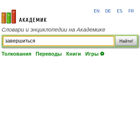
EN
DE
ES
FR
academic.ru
Словари и энциклопедии на Академике
Найти!
Толкования
Переводы
Книги
Игры ⚽