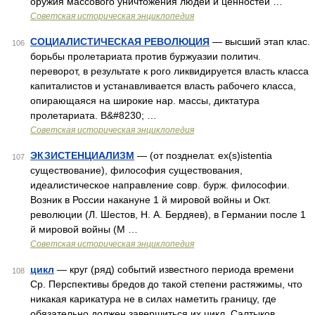
оружия массового уничтожения людей и ценностей …
Советская историческая энциклопедия
СОЦИАЛИСТИЧЕСКАЯ РЕВОЛЮЦИЯ
— высший этап клас.
106
борьбы пролетариата против буржуазии политич.
переворот, в результате к рого ликвидируется власть класса
капиталистов и устанавливается власть рабочего класса,
опирающаяся на широкие нар. массы, диктатура
пролетариата. В&#8230; …
Советская историческая энциклопедия
ЭКЗИСТЕНЦИАЛИЗМ
— (от позднелат. ex(s)istentia
107
существование), философия существования,
идеалистическое направление совр. бурж. философии.
Возник в России накануне 1 й мировой войны и Окт.
революции (Л. Шестов, Н. А. Бердяев), в Германии после 1
й мировой войны (М …
Советская историческая энциклопедия
цикл
— круг (ряд) событий известного периода времени
108
Ср. Перспективы бредов до такой степени растяжимы, что
никакая карикатура не в силах наметить границу, где
обязательно должен завершиться их цикл. Салтыков.