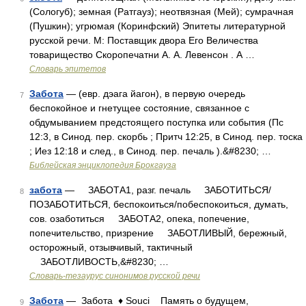
(Сологуб); земная (Ратгауз); неотвязная (Мей); сумрачная
(Пушкин); угрюмая (Коринфский) Эпитеты литературной
русской речи. М: Поставщик двора Его Величества
товарищество Скоропечатни А. А. Левенсон . А …
Словарь эпитетов
Забота
— (евр. дэага йагон), в первую очередь
7
беспокойное и гнетущее состояние, связанное с
обдумыванием предстоящего поступка или события (Пс
12:3, в Синод. пер. скорбь ; Притч 12:25, в Синод. пер. тоска
; Иез 12:18 и след., в Синод. пер. печаль ).&#8230; …
Библейская энциклопедия Брокгауза
забота
— ЗАБОТА1, разг. печаль ЗАБОТИТЬСЯ/
8
ПОЗАБОТИТЬСЯ, беспокоиться/побеспокоиться, думать,
сов. озаботиться ЗАБОТА2, опека, попечение,
попечительство, призрение ЗАБОТЛИВЫЙ, бережный,
осторожный, отзывчивый, тактичный
ЗАБОТЛИВОСТЬ,&#8230; …
Словарь-тезаурус синонимов русской речи
Забота
— Забота ♦ Souci Память о будущем,
9