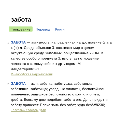
забота
Толкование
Перевод
Книги
ЗАБОТА
— активность, направленная на достижение блага
1
к.(ч.) л. Среди объектов З. называют мир в целом,
окружающую среду, животных, общественные ин ты. В
качестве особого предмета З. выступает отношение
человека к самому себе и к др. людям. М.
Хайдеггер&#8230; …
Философская энциклопедия
ЗАБОТА
— жен. заботка, заботушка, заботанька;
2
заботишка; заботища; усердные хлопоты, беспокойное
попеченье, радушное беспокойство о ком или о чем;
гребта. Всякому дню подобает забота его. День придет, и
заботу принесет. Плохо жить без забот, худо без&#8230; …
Толковый словарь Даля