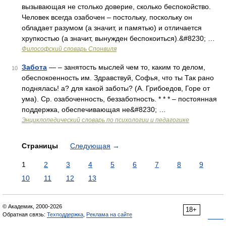
вызывающая не столько доверие, сколько беспокойство.
Человек всегда озабочен – постольку, поскольку он
обладает разумом (а значит, и памятью) и отличается
хрупкостью (а значит, вынужден беспокоиться).&#8230; …
Философский словарь Спонвиля
Забота
— – занятость мыслей чем то, каким то делом,
10
обеспокоенность им. Здравствуй, Софья, что ты Так рано
поднялась! а? для какой заботы? (А. Грибоедов, Горе от
ума). Ср. озабоченность, беззаботность. * * * – постоянная
поддержка, обеспечивающая не&#8230; …
Энциклопедический словарь по психологии и педагогике
Страницы
Следующая
→
1
2
3
4
5
6
7
8
9
10
11
12
13
© Академик, 2000-2026
18+
Обратная связь:
Техподдержка
,
Реклама на сайте