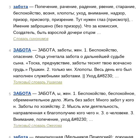
забота
— Попечение, рачение, радение, рвение, старание,
3
беспокойство, возня, хлопоты; уход, внимание, надзор,
призор, присмотр, призрение. Тут нужен глаз (присмотр), .
Имение заброшено (без призору). Что за комиссия,
Создатель, быть взрослой дочери отцом …
Словарь синонимов
ЗАБОТА
— ЗАБОТА, заботы, жен. 1. Беспокойство,
4
опасение. Отца угнетала забота о дальнейшей судьбе
сына. «Тоска, предчувствие, заботы теснят твою всечасно
грудь.» Пушкин. 2. только мн. Хлопоты. Весь день его был
наполнен служебными заботами. || Уход,&#8230; …
Толковый словарь Ушакова
ЗАБОТА
— ЗАБОТА, ы, жен. 1. Беспокойство, беспокойное,
5
обременительное дело. Жить без забот. Много забот у кого
н. Заботы по хозяйству. 2. Мысль или деятельность,
направленная к благополучию кого чего н. З. о человеке. 3.
Внимание, попечение, уход.&#8230; …
Толковый словарь Ожегова
забота
— деннонощная (Мельников Печерский); докучная
6