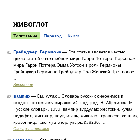
живоглот
Толкование
Перевод
Книги
Грейнджер, Гермиона
— Эта статья является частью
61
цикла статей о волшебном мире Гарри Поттера. Персонаж
мира Гарри Поттера Эмма Уотсон в роли Гермионы
Грейнджер Гермиона Грейнджер Пол Женский Цвет волос
…
Википедия
вампир
— См. кулак... Словарь русских синонимов и
62
сходных по смыслу выражений. под. ред. Н. Абрамова, М.:
Русские словари, 1999. вампир вурдулак; жестокий, кулак;
педофил; живодер, паук, мышь, живоглот, кровосос, хищник,
кровопийца, эксплуататор, упырь,&#8230; …
Словарь синонимов