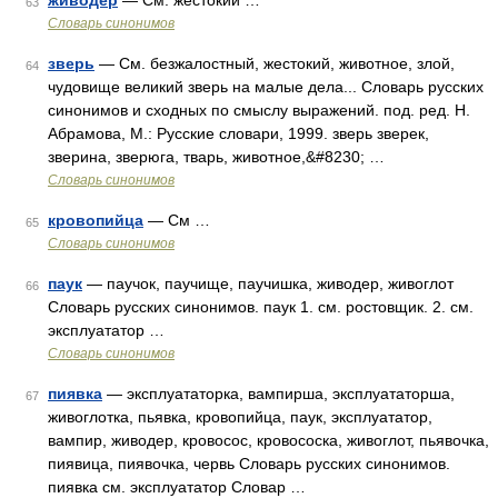
живодер
— См. жестокий …
63
Словарь синонимов
зверь
— См. безжалостный, жестокий, животное, злой,
64
чудовище великий зверь на малые дела... Словарь русских
синонимов и сходных по смыслу выражений. под. ред. Н.
Абрамова, М.: Русские словари, 1999. зверь зверек,
зверина, зверюга, тварь, животное,&#8230; …
Словарь синонимов
кровопийца
— См …
65
Словарь синонимов
паук
— паучок, паучище, паучишка, живодер, живоглот
66
Словарь русских синонимов. паук 1. см. ростовщик. 2. см.
эксплуататор …
Словарь синонимов
пиявка
— эксплуататорка, вампирша, эксплуататорша,
67
живоглотка, пьявка, кровопийца, паук, эксплуататор,
вампир, живодер, кровосос, кровососка, живоглот, пьявочка,
пиявица, пиявочка, червь Словарь русских синонимов.
пиявка см. эксплуататор Словар …