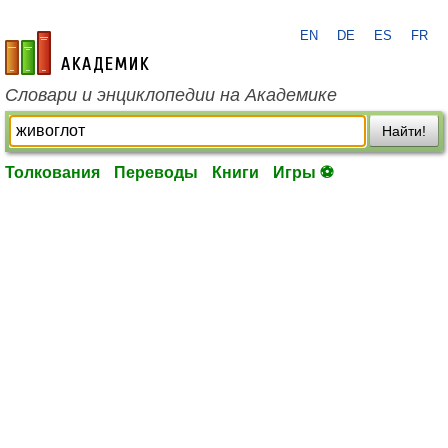
EN
DE
ES
FR
academic.ru
Словари и энциклопедии на Академике
Найти!
Толкования
Переводы
Книги
Игры ⚽