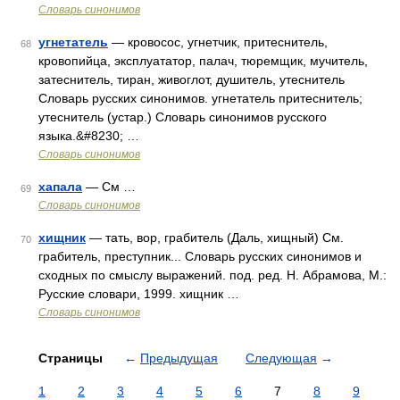
Словарь синонимов
угнетатель
— кровосос, угнетчик, притеснитель,
68
кровопийца, эксплуататор, палач, тюремщик, мучитель,
затеснитель, тиран, живоглот, душитель, утеснитель
Словарь русских синонимов. угнетатель притеснитель;
утеснитель (устар.) Словарь синонимов русского
языка.&#8230; …
Словарь синонимов
хапала
— См …
69
Словарь синонимов
хищник
— тать, вор, грабитель (Даль, хищный) См.
70
грабитель, преступник... Словарь русских синонимов и
сходных по смыслу выражений. под. ред. Н. Абрамова, М.:
Русские словари, 1999. хищник …
Словарь синонимов
Страницы
←
Предыдущая
Следующая
→
1
2
3
4
5
6
7
8
9