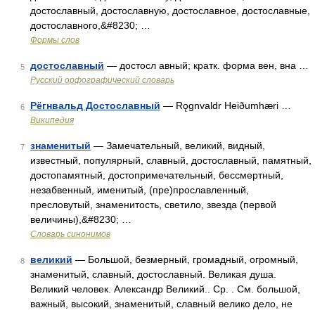
достославный, достославную, достославное, достославные,
достославного,&#8230; …
Формы слов
достославный
— достосл авный; кратк. форма вен, вна …
5
Русский орфографический словарь
Рёгнвальд Достославный
— Rǫgnvaldr Heiðumhæri …
6
Википедия
знаменитый
— Замечательный, великий, видный,
7
известный, популярный, славный, достославный, памятный,
достопамятный, достопримечательный, бессмертный,
незабвенный, именитый, (пре)прославленный,
пресловутый, знаменитость, светило, звезда (первой
величины),&#8230; …
Словарь синонимов
великий
— Большой, безмерный, громадный, огромный,
8
знаменитый, славный, достославный. Великая душа.
Великий человек. Александр Великий.. Ср. . См. большой,
важный, высокий, знаменитый, славный велико дело, не