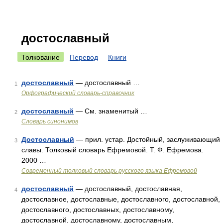
достославный
Толкование
Перевод
Книги
достославный
— достославный …
1
Орфографический словарь-справочник
достославный
— См. знаменитый …
2
Словарь синонимов
Достославный
— прил. устар. Достойный, заслуживающий
3
славы. Толковый словарь Ефремовой. Т. Ф. Ефремова.
2000 …
Современный толковый словарь русского языка Ефремовой
достославный
— достославный, достославная,
4
достославное, достославные, достославного, достославной,
достославного, достославных, достославному,
достославной, достославному, достославным,