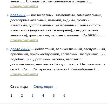
велик... .. Словарь русских синонимов и сходных …
Словарь синонимов
славный
— Достославный, знаменитый, замечательный,
9
достопримечательный, великий, видный, громкий,
известный, достопамятный, незабвенный. Знаменитость,
известность (европейская, всемирная), звезда (первой
величины), громкое имя, человек с именем.. Ср.&#8230; …
Словарь синонимов
достойный
— Доблестный, величественный, заслуженный,
10
приличный, приличествующий, согласный, заслуживающий,
подобающий. Достойный человек, человек с
достоинствами, человек не без достоинств. Он стоит участи
своей.. Ср. . . См. аристократический, благообразный …
Словарь синонимов
Страницы
Следующая
→
1
2
3
4
5
6