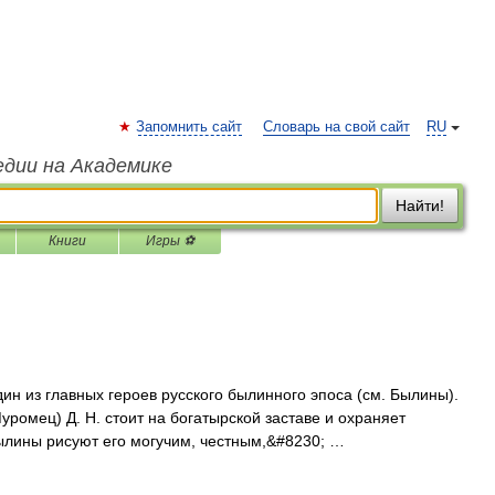
Запомнить сайт
Словарь на свой сайт
RU
едии на Академике
Найти!
Книги
Игры ⚽
из главных героев русского былинного эпоса (см. Былины).
ромец) Д. Н. стоит на богатырской заставе и охраняет
ылины рисуют его могучим, честным,&#8230; …