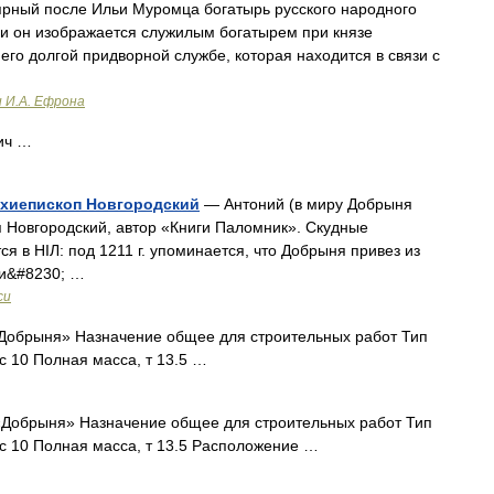
рный после Ильи Муромца богатырь русского народного
и он изображается служилым богатырем при князе
его долгой придворной службе, которая находится в связи с
и И.А. Ефрона
ич …
рхиепископ Новгородский
— Антоний (в миру Добрыня
оп Новгородский, автор «Книги Паломник». Скудные
 в НIЛ: под 1211 г. упоминается, что Добрыня привез из
 и&#8230; …
си
обрыня» Назначение общее для строительных работ Тип
с 10 Полная масса, т 13.5 …
Добрыня» Назначение общее для строительных работ Тип
тс 10 Полная масса, т 13.5 Расположение …