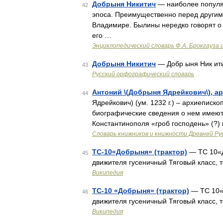
Добрыня Никитич
— наиболее популя
42
эпоса. Преимущественно перед другим
Владимире. Былины нередко говорят о 
его …
Энциклопедический словарь Ф.А. Брокгауза 
Добрыня Никитич
— Добр ыня Ник ит
43
Русский орфографический словарь
Антоний \(Добрыня Ядрейкович\), а
44
Ядрейкович) (ум. 1232 г.) – архиеписк
биографические сведения о нем имеются
Константинополя «гроб господень» (?)
Словарь книжников и книжности Древней Ру
ТС-10«Добрыня» (трактор)
— ТС 10«Д
45
движителя гусеничный Тяговый класс, т
Википедия
ТС-10 «Добрыня» (трактор)
— ТС 10«
46
движителя гусеничный Тяговый класс, 
Википедия