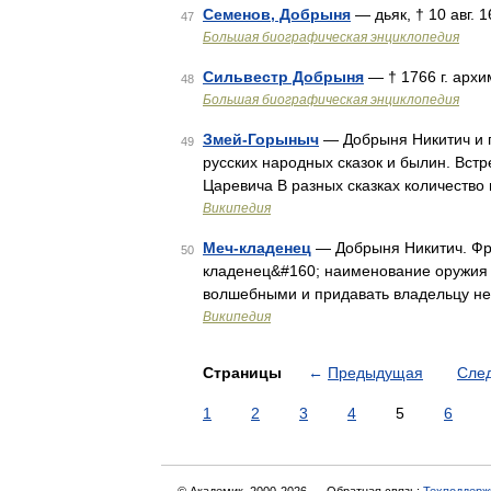
Семенов, Добрыня
— дьяк, † 10 авг. 1
47
Большая биографическая энциклопедия
Сильвестр Добрыня
— † 1766 г. архи
48
Большая биографическая энциклопедия
Змей-Горыныч
— Добрыня Никитич и 
49
русских народных сказок и былин. Вст
Царевича В разных сказках количество
Википедия
Меч-кладенец
— Добрыня Никитич. Фр
50
кладенец&#160; наименование оружия н
волшебными и придавать владельцу не
Википедия
Страницы
←
Предыдущая
Сле
1
2
3
4
5
6