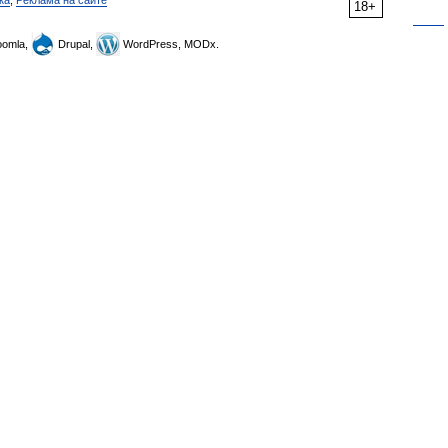
ка
,
Реклама на сайте
18+
omla,
Drupal,
WordPress, MODx.