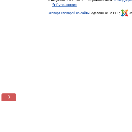
© Академик, 2000-2026
Обратная связь:
Техподдерж
👣 Путешествия
Экспорт словарей на сайты
, сделанные на PHP,
Jo
3