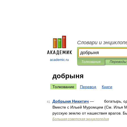
Словари и энциклоп
academic.ru
Толкования
Переводы
добрыня
Толкование
Перевод
Книги
Добрыня Никитич
— богатырь, один 
41
Вместе с Ильей Муромцем (См. Илья Му
русскую землю от нашествия врагов. Б
Большая советская энциклопедия