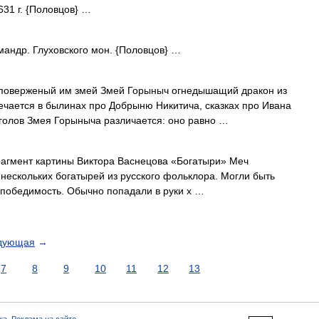
631 г. {Половцов} …
мандр. Глуховского мон. {Половцов} …
поверженый им змей Змей Горыныч огнедышащий дракон из
речается в былинах про Добрыню Никитича, сказках про Ивана
 голов Змея Горыныча различается: оно равно …
агмент картины Виктора Васнецова «Богатыри» Меч
ескольких богатырей из русского фольклора. Могли быть
победимость. Обычно попадали в руки х …
дующая
→
7
8
9
10
11
12
13