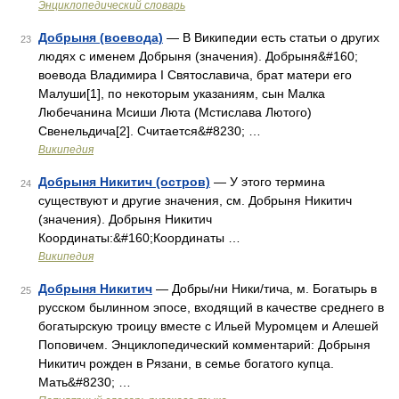
Энциклопедический словарь
Добрыня (воевода)
— В Википедии есть статьи о других
23
людях с именем Добрыня (значения). Добрыня&#160;
воевода Владимира I Святославича, брат матери его
Малуши[1], по некоторым указаниям, сын Малка
Любечанина Мсиши Люта (Мстислава Лютого)
Свенельдича[2]. Считается&#8230; …
Википедия
Добрыня Никитич (остров)
— У этого термина
24
существуют и другие значения, см. Добрыня Никитич
(значения). Добрыня Никитич
Координаты:&#160;Координаты …
Википедия
Добрыня Никитич
— Добры/ни Ники/тича, м. Богатырь в
25
русском былинном эпосе, входящий в качестве среднего в
богатырскую троицу вместе с Ильей Муромцем и Алешей
Поповичем. Энциклопедический комментарий: Добрыня
Никитич рожден в Рязани, в семье богатого купца.
Мать&#8230; …