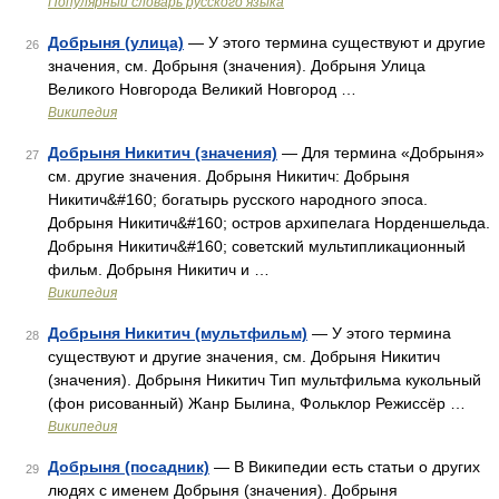
Популярный словарь русского языка
Добрыня (улица)
— У этого термина существуют и другие
26
значения, см. Добрыня (значения). Добрыня Улица
Великого Новгорода Великий Новгород …
Википедия
Добрыня Никитич (значения)
— Для термина «Добрыня»
27
см. другие значения. Добрыня Никитич: Добрыня
Никитич&#160; богатырь русского народного эпоса.
Добрыня Никитич&#160; остров архипелага Норденшельда.
Добрыня Никитич&#160; советский мультипликационный
фильм. Добрыня Никитич и …
Википедия
Добрыня Никитич (мультфильм)
— У этого термина
28
существуют и другие значения, см. Добрыня Никитич
(значения). Добрыня Никитич Тип мультфильма кукольный
(фон рисованный) Жанр Былина, Фольклор Режиссёр …
Википедия
Добрыня (посадник)
— В Википедии есть статьи о других
29
людях с именем Добрыня (значения). Добрыня