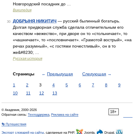
Новгородский посадник до …
Википедия
ДОБРЫНЯ НИКИТИЧ
— русский былинный богатырь.
30
Долгая придворная служба сделала отличительным его
качеством «вежество», при дворе он то «стольничает», то
«чашничает», то «пословничает». «Грамотой вострый», «на
речах разумный», «с гостями почестливый», он в то
же&#8230; …
Русская история
Страницы
←
Предыдущая
Следующая
→
1
2
3
4
5
6
7
8
9
10
11
12
13
© Академик, 2000-2026
18+
Обратная связь:
Техподдержка
,
Реклама на сайте
👣 Путешествия
Экспорт словарей на сайты
, сделанные на PHP,
Joomla,
Drupal,