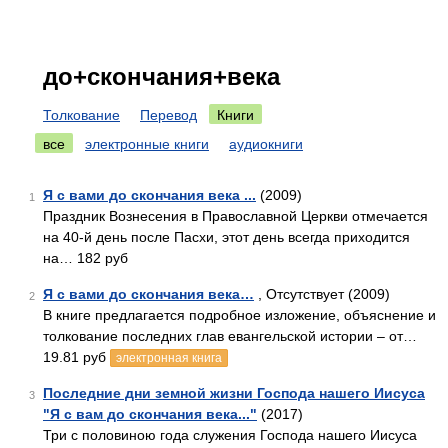
до+скончания+века
Толкование
Перевод
Книги
все
электронные книги
аудиокниги
Я с вами до скончания века ...
(2009)
1
Праздник Вознесения в Православной Церкви отмечается
на 40-й день после Пасхи, этот день всегда приходится
на… 182 руб
Я с вами до скончания века…
, Отсутствует (2009)
2
В книге предлагается подробное изложение, объяснение и
толкование последних глав евангельской истории – от…
19.81 руб
электронная книга
Последние дни земной жизни Господа нашего Иисуса
3
"Я с вам до скончания века..."
(2017)
Три с половиною года служения Господа нашего Иисуса