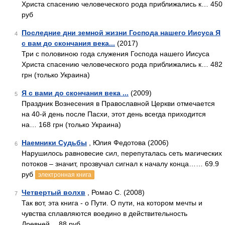
Христа спасению человеческого рода приближались к… 450
руб
Последние дни земной жизни Господа нашего Иисуса Я
4
с вам до скончания века...
(2017)
Три с половиною года служения Господа нашего Иисуса
Христа спасению человеческого рода приближались к… 482
грн (только Украина)
Я с вами до скончания века ...
(2009)
5
Праздник Вознесения в Православной Церкви отмечается
на 40-й день после Пасхи, этот день всегда приходится
на… 168 грн (только Украина)
Наемники Судьбы
, Юлия Федотова (2006)
6
Нарушилось равновесие сил, перепуталась сеть магических
потоков – значит, прозвучал сигнал к началу конца…… 69.9
руб
электронная книга
Четвертый волхв
, Ромао С. (2008)
7
Так вот, эта книга - о Пути. О пути, на котором мечты и
чувства сплавляются воедино в действительность
Древней… 88 руб