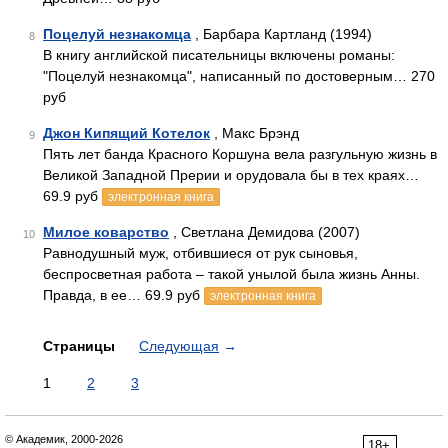
Поцелуй незнакомца
, Барбара Картланд (1994)
8
В книгу английской писательницы включены романы:
"Поцелуй незнакомца", написанный по достоверным… 270
руб
Джон Кипящий Котелок
, Макс Брэнд
9
Пять лет банда Красного Коршуна вела разгульную жизнь в
Великой Западной Прерии и орудовала бы в тех краях…
69.9 руб
электронная книга
Милое коварство
, Светлана Демидова (2007)
10
Равнодушный муж, отбившиеся от рук сыновья,
беспросветная работа – такой унылой была жизнь Анны.
Правда, в ее… 69.9 руб
электронная книга
Страницы
Следующая
→
1
2
3
© Академик, 2000-2026
18+