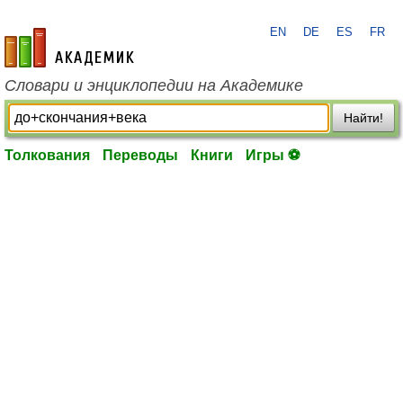
EN
DE
ES
FR
academic.ru
Словари и энциклопедии на Академике
Найти!
Толкования
Переводы
Книги
Игры ⚽