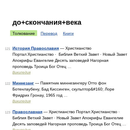
до+скончания+века
Толкование
Перевод
Книги
История Православия
— Христианство
121
Портал:Христианство · ‎ Библия Ветхий Завет · Новый Завет
Апокрифы Евангелие Десять заповедей Нагорная
проповедь Троица Бог Отец …
Википедия
Миннезанг
— Памятник миннезингеру Отто фон
122
Ботенлаубену, Бад Киссинген, скульптор&#160; Лоре
Фридрих Гронау, 1965 год …
Википедия
Православная
— Христианство Портал:Христианство · ‎
123
Библия Ветхий Завет · Новый Завет Апокрифы Евангелие
Десять заповедей Нагорная проповедь Троица Бог Отец …