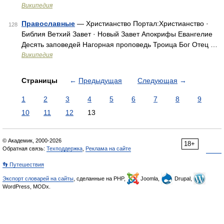
Википедия
Православные
— Христианство Портал:Христианство · ‎
128
Библия Ветхий Завет · Новый Завет Апокрифы Евангелие
Десять заповедей Нагорная проповедь Троица Бог Отец …
Википедия
Страницы
←
Предыдущая
Следующая
→
1
2
3
4
5
6
7
8
9
10
11
12
13
© Академик, 2000-2026
18+
Обратная связь:
Техподдержка
,
Реклама на сайте
👣 Путешествия
Экспорт словарей на сайты
, сделанные на PHP,
Joomla,
Drupal,
WordPress, MODx.