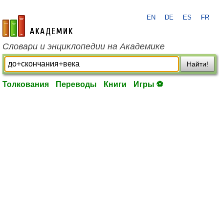
EN
DE
ES
FR
academic.ru
Словари и энциклопедии на Академике
Найти!
Толкования
Переводы
Книги
Игры ⚽