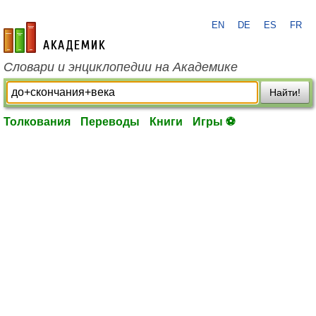
EN
DE
ES
FR
academic.ru
Словари и энциклопедии на Академике
Найти!
Толкования
Переводы
Книги
Игры ⚽