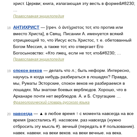
христ. Церкви; книга, излагающая эту весть в форме&#8230;
…
Православная энциклопедия
АНТИХРИСТ
— [греч. ὁ ἀντίχριστος тот, кто против или
18
вместо Христа], в Свящ. Писании А. именуется всякий
отрицающий то, что Иисус есть Христос, т. е. обетованный
Богом Мессия, а также тот, кто отвергает Его
Богосыновство: «Кто лжец, если не тот, кто&#8230; …
Православная энциклопедия
спокон веков
— делать что л.; быть неформ. Интересно,
19
научусь я когда нибудь разбираться в лошадях? Правда,
мы, Руматы Эсторские, спокон веков не разбираемся в
лошадях. Мы знатоки боевых верблюдов. Хорошо, что в
Арканаре почти нет верблюдов. А. и Б. Стругацкие …
Фразеологический словарь русского языка
навсегда
— ▲ в любое время ↑ с момента навсегда на все
20
время (расстались #). насовсем. раз навсегда (нужно
отбросить эту мысль #). вечный (передать в # пользование).
навек. навеки. на веки веков. на веки вечные. на века.