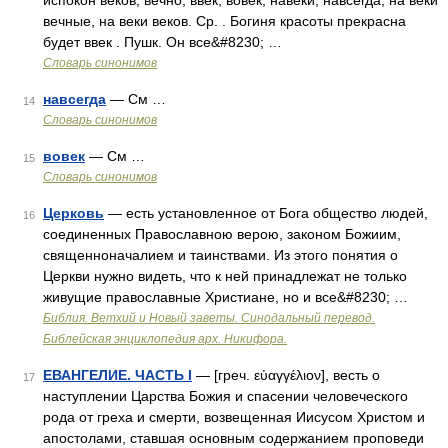
испокон веков; вечно, ввек, вовек, навеки, навсегда, на веки
вечные, на веки веков. Ср. . Богиня красоты прекрасна
будет ввек . Пушк. Он все&#8230; …
Словарь синонимов
навсегда
— См …
14
Словарь синонимов
вовек
— См …
15
Словарь синонимов
Церковь
— есть установленное от Бога общество людей,
16
соединенных Православною верою, законом Божиим,
священноначалием и таинствами. Из этого понятия о
Церкви нужно видеть, что к ней принадлежат не только
живущие православные Христиане, но и все&#8230; …
Библия. Ветхий и Новый заветы. Синодальный перевод.
Библейская энциклопедия арх. Никифора.
ЕВАНГЕЛИЕ. ЧАСТЬ I
— [греч. εὐαγγέλιον], весть о
17
наступлении Царства Божия и спасении человеческого
рода от греха и смерти, возвещенная Иисусом Христом и
апостолами, ставшая основным содержанием проповеди