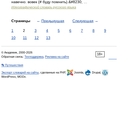
навечно. вовек (# буду помнить).&#8230; …
Идеографический словарь русского языка
Страницы
←
Предыдущая
Следующая
→
1
2
3
4
5
6
7
8
9
10
11
12
13
© Академик, 2000-2026
18+
Обратная связь:
Техподдержка
,
Реклама на сайте
👣 Путешествия
Экспорт словарей на сайты
, сделанные на PHP,
Joomla,
Drupal,
WordPress, MODx.