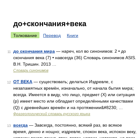
до+скончания+века
Толкование
Перевод
Книги
до скончания мира
— нареч, кол во синонимов: 2 • до
11
скончания века (7) • навсегда (36) Словарь синонимов ASIS.
В.Н. Тришин. 2013 …
Словарь синонимов
ОТ ВЕКА
— существовать; делаться Издревле, с
12
незапамятных времён, изначально, от начала бытия мира;
всегда. Имеется в виду, что лицо, предмет (X) или ситуация
(p) имеет место или обладает определёнными качествами
(Q) с древнейших времён и на протяжении&#8230; …
Фразеологический словарь русского языка
всегда
— Завсегда, постоянно, всякий раз, во всякое
13
время, денно и нощно; издревле, спокон века, испокон веку,