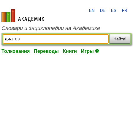
EN
DE
ES
FR
academic.ru
Словари и энциклопедии на Академике
Найти!
Толкования
Переводы
Книги
Игры ⚽