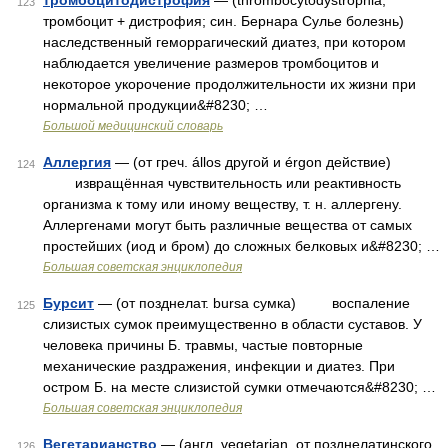
тромбоцитодистрофия
— (thrombocytodystrophia;
123
тромбоцит + дистрофия; син. Бернара Сулье болезнь)
наследственный геморрагический диатез, при котором
наблюдается увеличение размеров тромбоцитов и
некоторое укорочение продолжительности их жизни при
нормальной продукции&#8230; …
Большой медицинский словарь
Аллергия
— (от греч. állos другой и érgon действие)
124
извращённая чувствительность или реактивность
организма к тому или иному веществу, т. н. аллергену.
Аллергенами могут быть различные вещества от самых
простейших (иод и бром) до сложных белковых и&#8230; …
Большая советская энциклопедия
Бурсит
— (от позднелат. bursa сумка) воспаление
125
слизистых сумок преимущественно в области суставов. У
человека причины Б. травмы, частые повторные
механические раздражения, инфекции и диатез. При
остром Б. на месте слизистой сумки отмечаются&#8230; …
Большая советская энциклопедия
Вегетарианство
— (англ. vegetarian, от позднелатинского
126