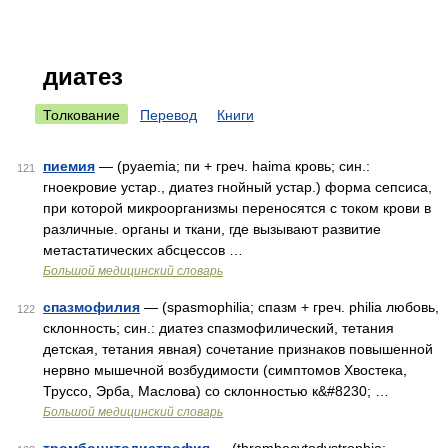
диатез
Толкование
Перевод
Книги
пиемия
— (pyaemia; пи + греч. haima кровь; син.:
121
гноекровие устар., диатез гнойный устар.) форма сепсиса,
при которой микроорганизмы переносятся с током крови в
различные. органы и ткани, где вызывают развитие
метастатических абсцессов …
Большой медицинский словарь
спазмофилия
— (spasmophilia; спазм + греч. philia любовь,
122
склонность; син.: диатез спазмофилический, тетания
детская, тетания явная) сочетание признаков повышенной
нервно мышечной возбудимости (симптомов Хвостека,
Труссо, Эрба, Маслова) со склонностью к&#8230; …
Большой медицинский словарь