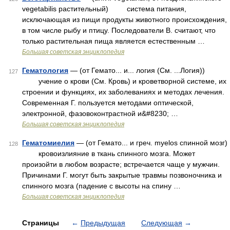
vegetabilis растительный) система питания,
исключающая из пищи продукты животного происхождения,
в том числе рыбу и птицу. Последователи В. считают, что
только растительная пища является естественным …
Большая советская энциклопедия
Гематология
— (от Гемато... и... логия (См. ...Логия))
127
учение о крови (См. Кровь) и кроветворной системе, их
строении и функциях, их заболеваниях и методах лечения.
Современная Г. пользуется методами оптической,
электронной, фазовоконтрастной и&#8230; …
Большая советская энциклопедия
Гематомиелия
— (от Гемато... и греч. myelos спинной мозг)
128
кровоизлияние в ткань спинного мозга. Может
произойти в любом возрасте; встречается чаще у мужчин.
Причинами Г. могут быть закрытые травмы позвоночника и
спинного мозга (падение с высоты на спину …
Большая советская энциклопедия
Страницы
←
Предыдущая
Следующая
→