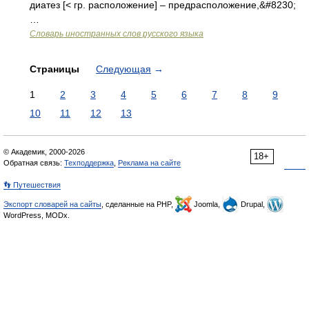
диатез [< гр. расположение] – предрасположение,&#8230;
…
Словарь иностранных слов русского языка
Страницы
Следующая
→
1
2
3
4
5
6
7
8
9
10
11
12
13
© Академик, 2000-2026
18+
Обратная связь:
Техподдержка
,
Реклама на сайте
👣 Путешествия
Экспорт словарей на сайты
, сделанные на PHP,
Joomla,
Drupal,
WordPress, MODx.