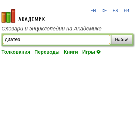
EN
DE
ES
FR
academic.ru
Словари и энциклопедии на Академике
Найти!
Толкования
Переводы
Книги
Игры ⚽