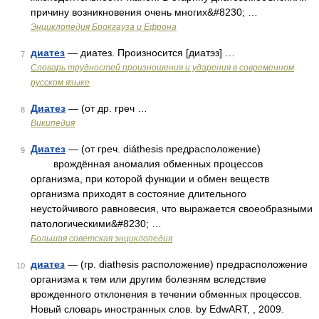
причину возникновения очень многих&#8230; …
Энциклопедия Брокгауза и Ефрона
диатез
— диатез. Произносится [диатэз] …
7
Словарь трудностей произношения и ударения в современном
русском языке
Диатез
— (от др. греч …
8
Википедия
Диатез
— (от греч. diáthesis предрасположение)
9
врождённая аномалия обменных процессов
организма, при которой функции и обмен веществ
организма приходят в состояние длительного
неустойчивого равновесия, что выражается своеобразными
патологическими&#8230; …
Большая советская энциклопедия
диатез
— (гр. diathesis расположение) предрасположение
10
организма к тем или другим болезням вследствие
врожденного отклонения в течении обменных процессов.
Новый словарь иностранных слов. by EdwART, , 2009.