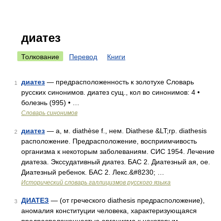
диатез
Толкование
Перевод
Книги
диатез
— предрасположенность к золотухе Словарь
1
русских синонимов. диатез сущ., кол во синонимов: 4 •
болезнь (995) • …
Словарь синонимов
диатез
— а, м. diathèse f., нем. Diathese &LT;гр. diathesis
2
расположение. Предрасположение, восприимчивость
организма к некоторым заболеваниям. СИС 1954. Лечение
диатеза. Экссудативный диатез. БАС 2. Диатезный ая, ое.
Диатезный ребенок. БАС 2. Лекс.&#8230; …
Исторический словарь галлицизмов русского языка
ДИАТЕЗ
— (от греческого diathesis предрасположение),
3
аномалия конституции человека, характеризующаяся