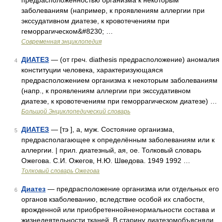
предрасположенностью организма к некоторым
заболеваниям (например, к проявлениям аллергии при
экссудативном диатезе, к кровотечениям при
геморрагическом&#8230; …
Современная энциклопедия
ДИАТЕЗ
— (от греч. diathesis предрасположение) аномалия
4
конституции человека, характеризующаяся
предрасположением организма к некоторым заболеваниям
(напр., к проявлениям аллергии при экссудативном
диатезе, к кровотечениям при геморрагическом диатезе) …
Большой Энциклопедический словарь
ДИАТЕЗ
— [тэ ], а, муж. Состояние организма,
5
предрасполагающее к определённым заболеваниям или к
аллергии. | прил. диатезный, ая, ое. Толковый словарь
Ожегова. С.И. Ожегов, Н.Ю. Шведова. 1949 1992 …
Толковый словарь Ожегова
Диатез
— предрасположение организма или отдельных его
6
органов кзаболеванию, вследствие особой их слабости,
врожденной или приобретеннойненормальности состава и
жизнедеятельности тканей. В старину диатезомобъясняли