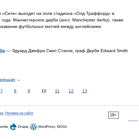
 «Сити» выходят на поле стадиона «Олд Траффорд» в
ода. Манчестерское дерби (англ. Manchester derby), также
 название футбольных матчей между английскими
рби
— Эдуард Джефри Смит Стэнли, граф Дерби Edward Smith
дующая
→
7
8
9
10
11
12
13
ка
,
Реклама на сайте
18+
omla,
Drupal,
WordPress, MODx.