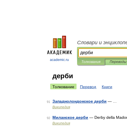
Словари и энциклоп
academic.ru
Толкования
Переводы
дерби
Толкование
Перевод
Книги
Западнолондонское дерби
— …
91
Википедия
Миланское дерби
— Derby della Madon
92
Википедия