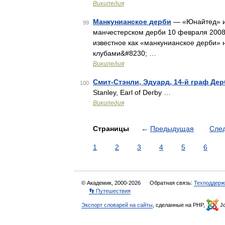
Википедия
Манкунианское дерби
— «Юнайтед» и
99
манчестерском дерби 10 февраля 2008 г
известное как «манкунианское дерби»
клубами&#8230; …
Википедия
Смит-Стэнли, Эдуард, 14-й граф Де
100
Stanley, Earl of Derby …
Википедия
Страницы
←
Предыдущая
Сле
1
2
3
4
5
6
© Академик, 2000-2026
Обратная связь:
Техподдерж
👣 Путешествия
Экспорт словарей на сайты
, сделанные на PHP,
Jo