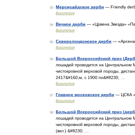
Мерсисайдское дерби
— Friendly der
93
Википедия
Вечное дерби
— «Црвена Звезда» «Пар
94
Википедия
Северолондонское дерби
— «Арсенал
95
Википедия
Большой Всероссийский приз (Дерб
96
лошадей проводится на Центральном М
чистокровной верховой породы, дистанц
2417&#160;м, с 1900 по&#8230; …
Википедия
Главное московское дерби
— ЦСКА «С
97
Википедия
Большой Всероссийский приз (дерб
98
лошадей проводится на Центральном М
чистокровной верховой породы, дистанци
(вкл.) &#8230; …