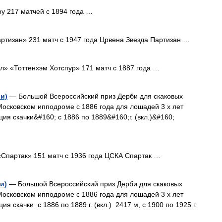
by 217 матчей с 1894 года …
тизан» 231 матч с 1947 года Црвена Звезда Партизан …
» «Тоттенхэм Хотспур» 171 матч с 1887 года …
и)
— Большой Всероссийский приз Дерби для скаковых
осковском ипподроме с 1886 года для лошадей 3 х лет
ия скачки&#160; с 1886 по 1889&#160;г. (вкл.)&#160;
партак» 151 матч с 1936 года ЦСКА Спартак …
и)
— Большой Всероссийский приз Дерби для скаковых
осковском ипподроме с 1886 года для лошадей 3 х лет
я скачки с 1886 по 1889 г. (вкл.) 2417 м, с 1900 по 1925 г.