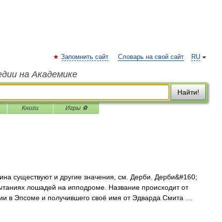
Запомнить сайт
Словарь на свой сайт
RU
едии на Академике
Найти!
Книги
Игры ⚽
ина существуют и другие значения, см. Дерби. Дерби&#160;
пытаниях лошадей на ипподроме. Название происходит от
лии в Эпсоме и получившего своё имя от Эдварда Смита …