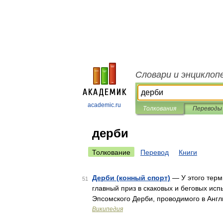
Словари и энциклоп
academic.ru
Толкования
Переводы
дерби
Толкование
Перевод
Книги
Дерби (конный спорт)
— У этого терм
51
главный приз в скаковых и беговых ис
Эпсомского Дерби, проводимого в Анг
Википедия