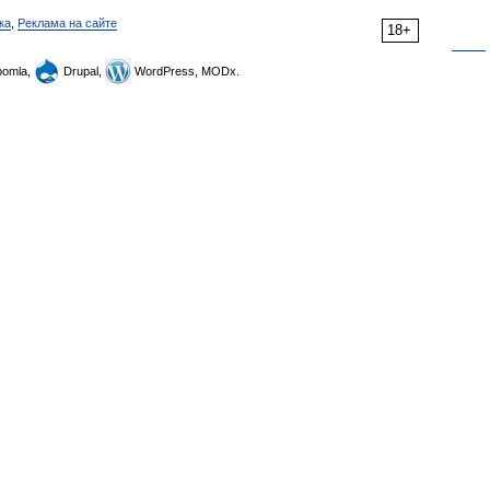
ка
,
Реклама на сайте
18+
omla,
Drupal,
WordPress, MODx.