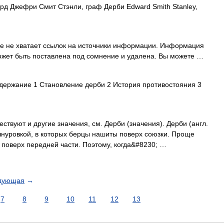
д Джефри Смит Стэнли, граф Дерби Edward Smith Stanley,
ье не хватает ссылок на источники информации. Информация
ожет быть поставлена под сомнение и удалена. Вы можете …
ержание 1 Становление дерби 2 История противостояния 3
ствуют и другие значения, см. Дерби (значения). Дерби (англ.
шнуровкой, в которых берцы нашиты поверх союзки. Проще
поверх передней части. Поэтому, когда&#8230; …
дующая
→
7
8
9
10
11
12
13