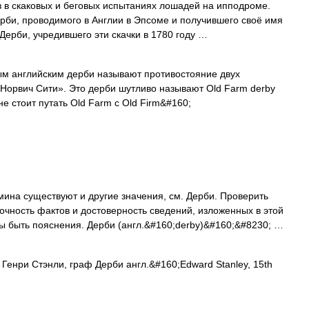
в скаковых и беговых испытаниях лошадей на ипподроме.
рби, проводимого в Англии в Эпсоме и получившего своё имя
Дерби, учредившего эти скачки в 1780 году …
м английским дерби называют противостояние двух
Норвич Сити». Это дерби шутливо называют Old Farm derby
не стоит путать Old Farm с Old Firm&#160;
мина существуют и другие значения, см. Дерби. Проверить
чность фактов и достоверность сведений, изложенных в этой
ы быть пояснения. Дерби (англ.&#160;derby)&#160;&#8230; …
енри Стэнли, граф Дерби англ.&#160;Edward Stanley, 15th