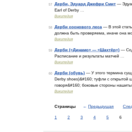
Дерби, Эдуард Джефри Смит
— Эдуар
57
Earl of Derby …
Википедия
Дерби соснового леса
— В этой стат
58
должна быть проверяема, иначе она м
Википедия
Дерби («Динамо» — «Шахтёр»)
— Сод
59
Расписание и результаты матчей …
Википедия
Дерби (обувь)
— У этого термина суще
60
Derby shoes)&#160; туфли с открытой 
говоря&#160; боковые стороны нашиты 
Википедия
Страницы
←
Предыдущая
Сле
1
2
3
4
5
6