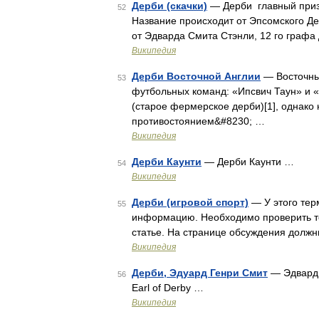
Дерби (скачки)
— Дерби главный приз 
52
Название происходит от Эпсомского Де
от Эдварда Смита Стэнли, 12 го графа 
Википедия
Дерби Восточной Англии
— Восточны
53
футбольных команд: «Ипсвич Таун» и «
(старое фермерское дерби)[1], однако 
противостоянием&#8230; …
Википедия
Дерби Каунти
— Дерби Каунти …
54
Википедия
Дерби (игровой спорт)
— У этого тер
55
информацию. Необходимо проверить то
статье. На странице обсуждения должн
Википедия
Дерби, Эдуард Генри Смит
— Эдвард Г
56
Earl of Derby …
Википедия