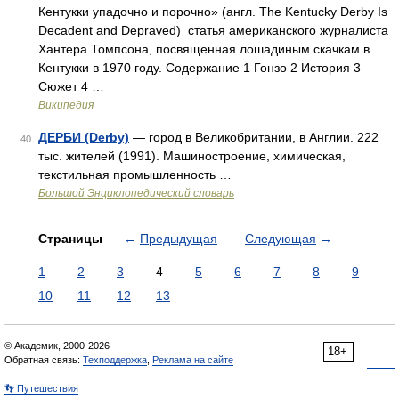
Кентукки упадочно и порочно» (англ. The Kentucky Derby Is
Decadent and Depraved) статья американского журналиста
Хантера Томпсона, посвященная лошадиным скачкам в
Кентукки в 1970 году. Содержание 1 Гонзо 2 История 3
Сюжет 4 …
Википедия
ДЕРБИ (Derby)
— город в Великобритании, в Англии. 222
40
тыс. жителей (1991). Машиностроение, химическая,
текстильная промышленность …
Большой Энциклопедический словарь
Страницы
←
Предыдущая
Следующая
→
1
2
3
4
5
6
7
8
9
10
11
12
13
© Академик, 2000-2026
18+
Обратная связь:
Техподдержка
,
Реклама на сайте
👣 Путешествия