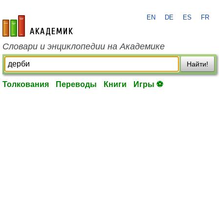
EN
DE
ES
FR
academic.ru
Словари и энциклопедии на Академике
Найти!
Толкования
Переводы
Книги
Игры ⚽