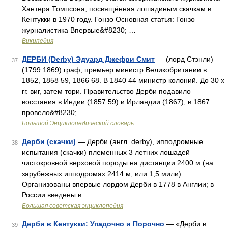
Хантера Томпсона, посвящённая лошадиным скачкам в
Кентукки в 1970 году. Гонзо Основная статья: Гонзо
журналистика Впервые&#8230; …
Википедия
ДЕРБИ (Derby) Эдуард Джефри Смит
— (лорд Стэнли)
37
(1799 1869) граф, премьер министр Великобритании в
1852, 1858 59, 1866 68. В 1840 44 министр колоний. До 30 х
гг. виг, затем тори. Правительство Дерби подавило
восстания в Индии (1857 59) и Ирландии (1867); в 1867
провело&#8230; …
Большой Энциклопедический словарь
Дерби (скачки)
— Дерби (англ. derby), ипподромные
38
испытания (скачки) племенных 3 летних лошадей
чистокровной верховой породы на дистанции 2400 м (на
зарубежных ипподромах 2414 м, или 1,5 мили).
Организованы впервые лордом Дерби в 1778 в Англии; в
России введены в …
Большая советская энциклопедия
Дерби в Кентукки: Упадочно и Порочно
— «Дерби в
39