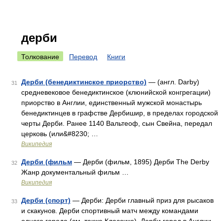
дерби
Толкование
Перевод
Книги
Дерби (бенедиктинское приорство)
— (англ. Darby)
31
средневековое бенедиктинское (клюнийской конгрегации)
приорство в Англии, единственный мужской монастырь
бенедиктинцев в графстве Дербишир, в пределах городской
черты Дерби. Ранее 1140 Вальтеоф, сын Свейна, передал
церковь (или&#8230; …
Википедия
Дерби (фильм
— Дерби (фильм, 1895) Дерби The Derby
32
Жанр документальный фильм …
Википедия
Дерби (спорт)
— Дерби: Дерби главный приз для рысаков
33
и скакунов. Дерби спортивный матч между командами