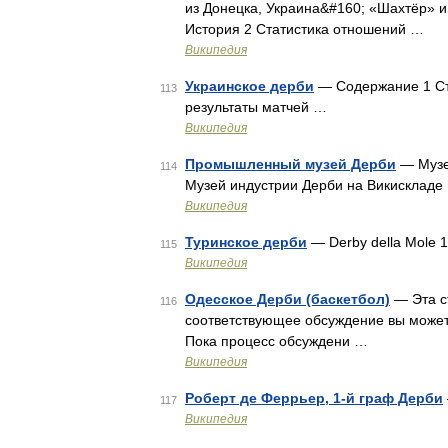
из Донецка, Украина&#160; «Шахтёр» и
История 2 Статистика отношений …
Википедия
Украинское дерби
— Содержание 1 Ст
113
результаты матчей …
Википедия
Промышленный музей Дерби
— Музе
114
Музей индустрии Дерби на Викискладе
Википедия
Туринское дерби
— Derby della Mole 
115
Википедия
Одесское Дерби (баскетбол)
— Эта с
116
соответствующее обсуждение вы может
Пока процесс обсуждени …
Википедия
Роберт де Феррьер, 1-й граф Дерби
117
Википедия