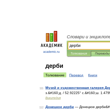
Словари и энциклоп
academic.ru
Толкования
Переводы
дерби
Толкование
Перевод
Книги
Музей и художественная галерея Де
111
з.&#160;д. / 52.92225° с.&#160;ш. 1.47
Википедия
Донецкое дерби
— Донецкое дерби&#1
112