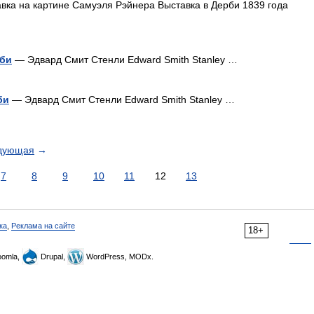
ка на картине Самуэля Рэйнера Выставка в Дерби 1839 года
рби
— Эдвард Смит Стенли Edward Smith Stanley …
би
— Эдвард Смит Стенли Edward Smith Stanley …
дующая
→
7
8
9
10
11
12
13
ка
,
Реклама на сайте
18+
omla,
Drupal,
WordPress, MODx.