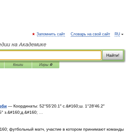
Запомнить сайт
Словарь на свой сайт
RU
едии на Академике
Найти!
Книги
Игры ⚽
рби
— Координаты: 52°55′20.1″ с.&#160;ш. 1°28′46.2″
95° з.&#160;д.&#160; …
60; футбольный матч, участие в котором принимают команды