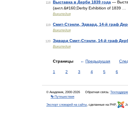
Выставка в Дерби 1839 года
— Выстав
118
(англ.&#160;Derby Exhibition of 1839 …
Википедия
Смит-Стэнли, Эдвард, 14-й граф Де
119
Википедия
Эдвард Смит-Стэнли, 14-й граф Дер
120
Википедия
Страницы
←
Предыдущая
Сле
1
2
3
4
5
6
© Академик, 2000-2026
Обратная связь:
Техподдерж
👣 Путешествия
Экспорт словарей на сайты
, сделанные на PHP,
Jo