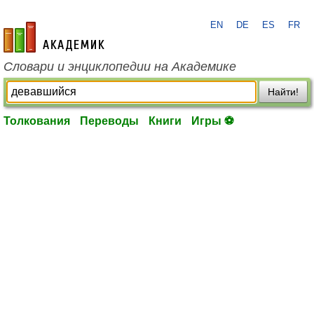
EN
DE
ES
FR
academic.ru
Словари и энциклопедии на Академике
Найти!
Толкования
Переводы
Книги
Игры ⚽