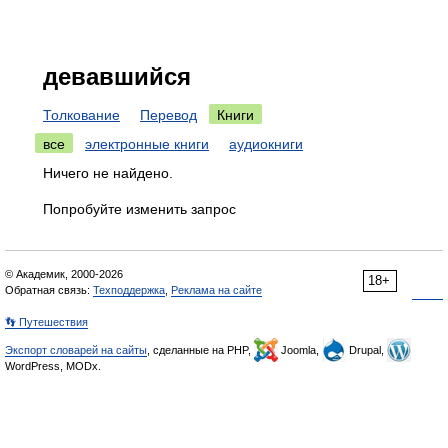
девавшийся
Толкование
Перевод
Книги
все
электронные книги
аудиокниги
Ничего не найдено.
Попробуйте изменить запрос
© Академик, 2000-2026
18+
Обратная связь:
Техподдержка
,
Реклама на сайте
👣 Путешествия
Экспорт словарей на сайты
, сделанные на PHP,
Joomla,
Drupal,
WordPress, MODx.