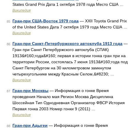
States Grand Prix Дата 1 октября 1978 года Место США …
Википедия
Гран-при США-Восток 1979 года
— XXII Toyota Grand Prix
85
of the United States Дата 7 октября 1979 года Место США …
Википедия
Гран-при Санкт-Петербуржского автоклуба 1913 года
—
86
Гран при Санкт Петербуржского автоклуба (СПАК)
1913&#160;года&#160; первая в истории гонка гран при на
территории России, состоялась 7 июня 1913&#160;года под
Санкт Петербургом на 30 километровом замкнутом
четырехугольнике между Красным Селом,&#8230; …
Википедия
Гран-при Москвы
— Информация о гонке Время
87
проведения Начало мая Регион Москва Дисциплина
Шоссейная Тип Однодневная Организатор ФВСР История
Первая гонка 2003 Номер гонки 9 (2011) …
Википедия
Гран-при Адыгеи
— Информация о гонке Время
88