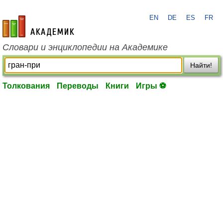
EN
DE
ES
FR
academic.ru
Словари и энциклопедии на Академике
Найти!
Толкования
Переводы
Книги
Игры ⚽