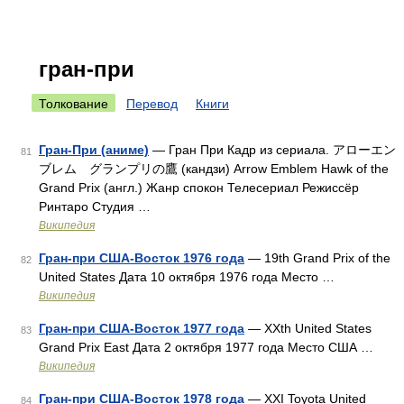
гран-при
Толкование
Перевод
Книги
Гран-При (аниме)
— Гран При Кадр из сериала. アローエン
81
ブレム グランプリの鷹 (кандзи) Arrow Emblem Hawk of the
Grand Prix (англ.) Жанр спокон Телесериал Режиссёр
Ринтаро Студия …
Википедия
Гран-при США-Восток 1976 года
— 19th Grand Prix of the
82
United States Дата 10 октября 1976 года Место …
Википедия
Гран-при США-Восток 1977 года
— XXth United States
83
Grand Prix East Дата 2 октября 1977 года Место США …
Википедия
Гран-при США-Восток 1978 года
— XXI Toyota United
84