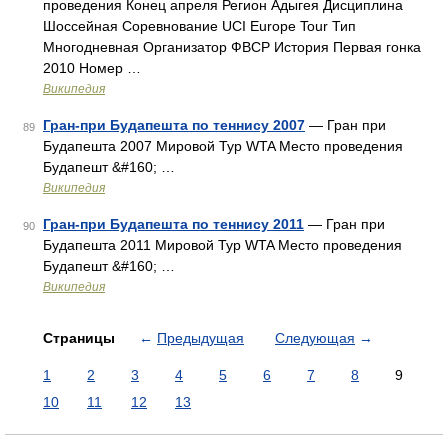
проведения Конец апреля Регион Адыгея Дисциплина
Шоссейная Соревнование UCI Europe Tour Тип
Многодневная Организатор ФВСР История Первая гонка
2010 Номер …
Википедия
Гран-при Будапешта по теннису 2007
— Гран при
89
Будапешта 2007 Мировой Тур WTA Место проведения
Будапешт &#160; …
Википедия
Гран-при Будапешта по теннису 2011
— Гран при
90
Будапешта 2011 Мировой Тур WTA Место проведения
Будапешт &#160; …
Википедия
Страницы
←
Предыдущая
Следующая
→
1
2
3
4
5
6
7
8
9
10
11
12
13