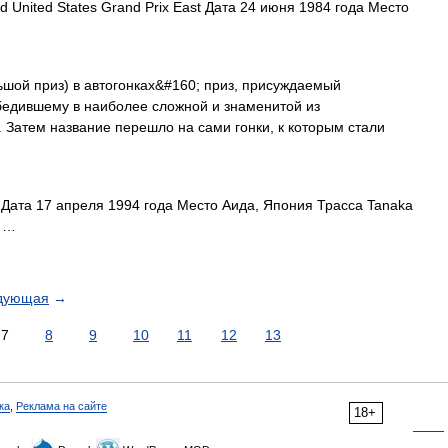
 United States Grand Prix East Дата 24 июня 1984 года Место
шой приз) в автогонках&#160; приз, присуждаемый
едившему в наиболее сложной и знаменитой из
. Затем название перешло на сами гонки, к которым стали
Дата 17 апреля 1994 года Место Аида, Япония Трасса Tanaka
ь …
дующая
→
7
8
9
10
11
12
13
ка
,
Реклама на сайте
18+