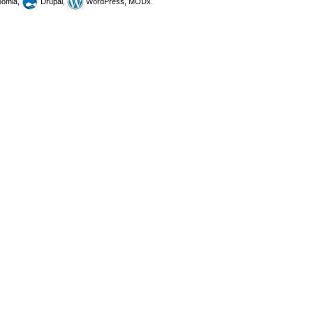
omla,
Drupal,
WordPress, MODx.