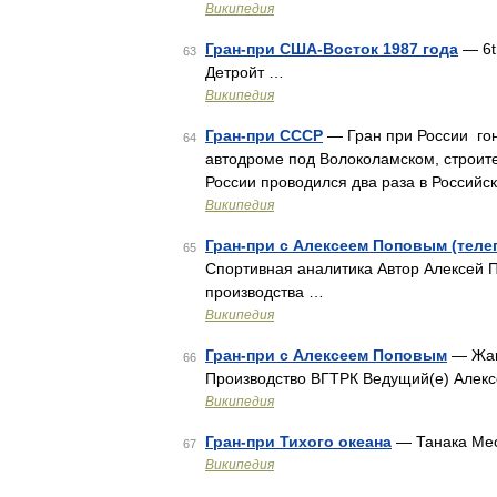
Википедия
Гран-при США-Восток 1987 года
— 6th
63
Детройт …
Википедия
Гран-при СССР
— Гран при России гон
64
автодроме под Волоколамском, строите
России проводился два раза в Российс
Википедия
Гран-при с Алексеем Поповым (теле
65
Спортивная аналитика Автор Алексей 
производства …
Википедия
Гран-при с Алексеем Поповым
— Жан
66
Производство ВГТРК Ведущий(е) Алекс
Википедия
Гран-при Тихого океана
— Танака Мес
67
Википедия