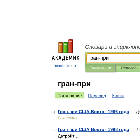
Словари и энциклоп
academic.ru
Толкования
Переводы
гран-при
Толкование
Перевод
Книги
Гран-при США-Восток 1986 года
— Да
61
Википедия
Гран-при США-Восток 1988 года
— 7th
62
Детройт …