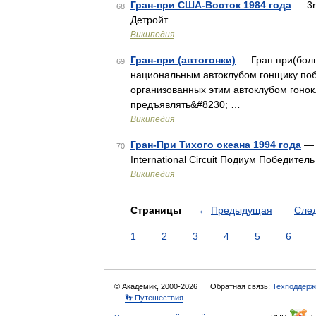
Гран-при США-Восток 1984 года
— 3rd
68
Детройт …
Википедия
Гран-при (автогонки)
— Гран при(боль
69
национальным автоклубом гонщику поб
организованных этим автоклубом гонок
предъявлять&#8230; …
Википедия
Гран-При Тихого океана 1994 года
— 
70
International Circuit Подиум Победител
Википедия
Страницы
←
Предыдущая
Сле
1
2
3
4
5
6
© Академик, 2000-2026
Обратная связь:
Техподдерж
👣 Путешествия