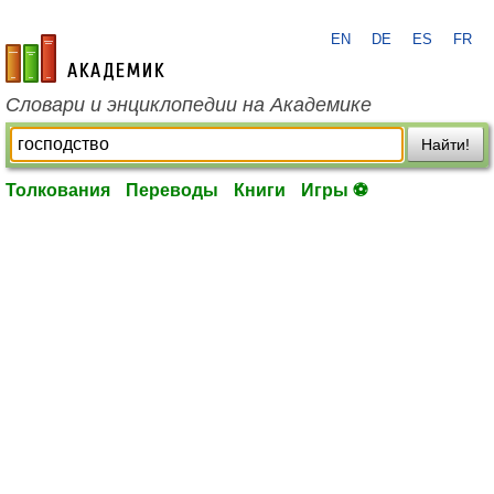
EN
DE
ES
FR
academic.ru
Словари и энциклопедии на Академике
Найти!
Толкования
Переводы
Книги
Игры ⚽