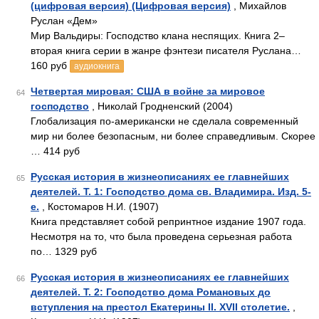
(цифровая версия) (Цифровая версия)
, Михайлов
Руслан «Дем»
Мир Вальдиры: Господство клана неспящих. Книга 2–
вторая книга серии в жанре фэнтези писателя Руслана…
160 руб
аудиокнига
Четвертая мировая: США в войне за мировое
64
господство
, Николай Гродненский (2004)
Глобализация по-американски не сделала современный
мир ни более безопасным, ни более справедливым. Скорее
… 414 руб
Русская история в жизнеописаниях ее главнейших
65
деятелей. Т. 1: Господство дома св. Владимира. Изд. 5-
е.
, Костомаров Н.И. (1907)
Книга представляет собой репринтное издание 1907 года.
Несмотря на то, что была проведена серьезная работа
по… 1329 руб
Русская история в жизнеописаниях ее главнейших
66
деятелей. Т. 2: Господство дома Романовых до
вступления на престол Екатерины II. XVII столетие.
,