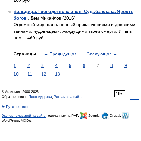
100 руб
Вальдира. Господство кланов. Судьба клана. Ярость
70
богов
, Дем Михайлов (2016)
Огромный мир, наполненный приключениями и древними
тайнами, чудовищами, жаждущими твоей смерти. И ты в
нем… 469 руб
Страницы
←
Предыдущая
Следующая
→
1
2
3
4
5
6
7
8
9
10
11
12
13
© Академик, 2000-2026
18+
Обратная связь:
Техподдержка
,
Реклама на сайте
👣 Путешествия
Экспорт словарей на сайты
, сделанные на PHP,
Joomla,
Drupal,
WordPress, MODx.