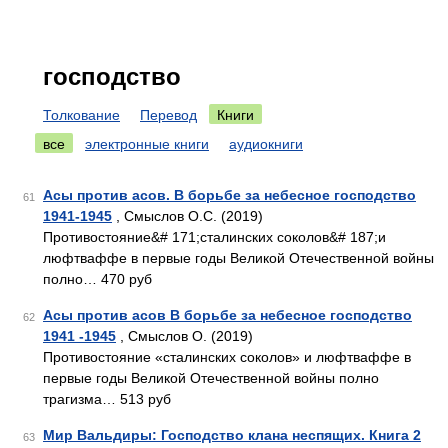
господство
Толкование
Перевод
Книги
все
электронные книги
аудиокниги
Асы против асов. В борьбе за небесное господство
61
1941-1945
, Смыслов О.С. (2019)
Противостояние&# 171;сталинских соколов&# 187;и
люфтваффе в первые годы Великой Отечественной войны
полно… 470 руб
Асы против асов В борьбе за небесное господство
62
1941 -1945
, Смыслов О. (2019)
Противостояние «сталинских соколов» и люфтваффе в
первые годы Великой Отечественной войны полно
трагизма… 513 руб
Мир Вальдиры: Господство клана неспящих. Книга 2
63