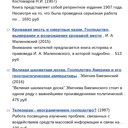
Костомаров Н.И. (1907)
Книга представляет собой репринтное издание 1907 года.
Несмотря на то, что была проведена серьезная работа
по… 1691 руб
Кровавая месть и смертные казни. Господство,
67
вымирание и возрождение кровавой мести
, И. А.
Малиновский (2015)
Вниманию читателей предлагается книга историка и
правоведа И. А. Малиновского, в которой подробно… 513
руб
Великая шахматная доска. Господство Америки и его
68
геостратегические императивы
, Збигнев Бжезинский
(2016)
"Великая шахматная доска" Збигнева Бжезинского стоит в
одном ряду с важнейшими произведениями политической…
475 руб
Телеэкран - неограниченное господство?
(1987)
69
Работа посвящена изучению проблем, связанных с
воздействием средств массовой информации и связи на…