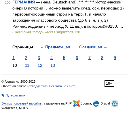
ГЕРМАНИЯ
— (нем. Deutschland). *** *** *** Исторический
100
очерк В истории Г. можно выделить след. осн. периоды: 1)
первобытнообщинный строй на терр. Г. и начало
зарождения классового общества (до 6 в. н. э.). 2)
Раннефеодальный период (6 11 вв.), в котором&#8230; …
Советская историческая энциклопедия
Страницы
←
Предыдущая
Следующая
→
1
2
3
4
5
6
7
8
9
10
11
12
13
© Академик, 2000-2026
18+
Обратная связь:
Техподдержка
,
Реклама на сайте
👣 Путешествия
Экспорт словарей на сайты
, сделанные на PHP,
Joomla,
Drupal,
WordPress, MODx.