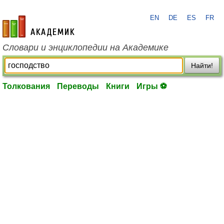
EN
DE
ES
FR
academic.ru
Словари и энциклопедии на Академике
Найти!
Толкования
Переводы
Книги
Игры ⚽