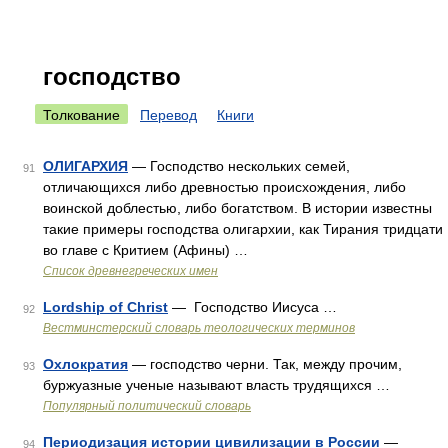
господство
Толкование
Перевод
Книги
ОЛИГАРХИЯ
— Господство нескольких семей,
91
отличающихся либо древностью происхождения, либо
воинской доблестью, либо богатством. В истории известны
такие примеры господства олигархии, как Тирания тридцати
во главе с Критием (Афины) …
Список древнегреческих имен
Lordship of Christ
— Господство Иисуса …
92
Вестминстерский словарь теологических терминов
Охлократия
— господство черни. Так, между прочим,
93
буржуазные ученые называют власть трудящихся …
Популярный политический словарь
Периодизация истории цивилизации в России
—
94