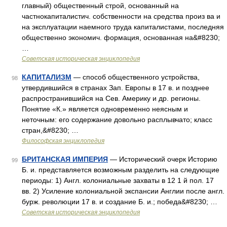
главный) общественный строй, основанный на
частнокапиталистич. собственности на средства произ ва и
на эксплуатации наемного труда капиталистами, последняя
общественно экономич. формация, основанная на&#8230;
…
Советская историческая энциклопедия
КАПИТАЛИЗМ
— способ общественного устройства,
98
утвердившийся в странах Зап. Европы в 17 в. и позднее
распространившийся на Сев. Америку и др. регионы.
Понятие «К.» является одновременно неясным и
неточным: его содержание довольно расплывчато; класс
стран,&#8230; …
Философская энциклопедия
БРИТАНСКАЯ ИМПЕРИЯ
— Исторический очерк Историю
99
Б. и. представляется возможным разделить на следующие
периоды: 1) Англ. колониальные захваты в 12 1 й пол. 17
вв. 2) Усиление колониальной экспансии Англии после англ.
бурж. революции 17 в. и создание Б. и.; победа&#8230; …
Советская историческая энциклопедия