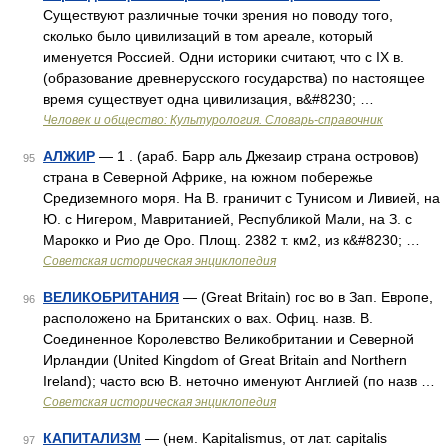
Существуют различные точки зрения но поводу того,
сколько было цивилизаций в том ареале, который
именуется Россией. Одни историки считают, что с IX в.
(образование древнерусского государства) по настоящее
время существует одна цивилизация, в&#8230; …
Человек и общество: Культурология. Словарь-справочник
АЛЖИР
— 1 . (араб. Барр аль Джезаир страна островов)
95
страна в Северной Африке, на южном побережье
Средиземного моря. На В. граничит с Тунисом и Ливией, на
Ю. с Нигером, Мавританией, Республикой Мали, на З. с
Марокко и Рио де Оро. Площ. 2382 т. км2, из к&#8230; …
Советская историческая энциклопедия
ВЕЛИКОБРИТАНИЯ
— (Great Britain) гос во в Зап. Европе,
96
расположено на Британских о вах. Офиц. назв. В.
Соединенное Королевство Великобритании и Северной
Ирландии (United Kingdom of Great Britain and Northern
Ireland); часто всю В. неточно именуют Англией (по назв …
Советская историческая энциклопедия
КАПИТАЛИЗМ
— (нем. Kapitalismus, от лат. capitalis
97