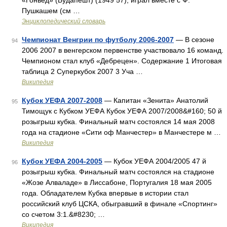
«Гонвед» (Будапешт) (1949 57); играл вместе с Ф.
Пушкашем (см …
Энциклопедический словарь
Чемпионат Венгрии по футболу 2006-2007
— В сезоне
94
2006 2007 в венгерском первенстве участвовало 16 команд.
Чемпионом стал клуб «Дебрецен». Содержание 1 Итоговая
таблица 2 Суперкубок 2007 3 Уча …
Википедия
Кубок УЕФА 2007-2008
— Капитан «Зенита» Анатолий
95
Тимощук с Кубком УЕФА Кубок УЕФА 2007/2008&#160; 50 й
розыгрыш кубка. Финальный матч состоялся 14 мая 2008
года на стадионе «Сити оф Манчестер» в Манчестере м …
Википедия
Кубок УЕФА 2004-2005
— Кубок УЕФА 2004/2005 47 й
96
розыгрыш кубка. Финальный матч состоялся на стадионе
«Жозе Алваладе» в Лиссабоне, Португалия 18 мая 2005
года. Обладателем Кубка впервые в истории стал
российский клуб ЦСКА, обыгравший в финале «Спортинг»
со счетом 3:1.&#8230; …
Википедия