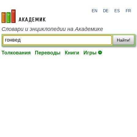
EN
DE
ES
FR
academic.ru
Словари и энциклопедии на Академике
Найти!
Толкования
Переводы
Книги
Игры ⚽