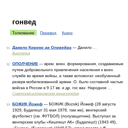
гонвед
Толкование
Перевод
Книги
Данило Кирино де Оливейра
— Данило …
91
Википедия
ОПОЛЧЕНИЕ
— врем. воен. формирования, создаваемые
92
путем добровольного привлечения населения к воен.
службе во время войны, а также вспомогат. необученный
резерв мобилизованной армии. О. было составной частью
войска в России в 9 17 вв. и др. гос вах. Народное …
Советская историческая энциклопедия
БОЖИК Йожеф
— БОЖИК (Bozsik) Йожеф (28 августа
93
1929, Будапешт 31 мая 1978, там же), венгерский
футболист (см. ФУТБОЛ) (полузащитник). Выступал за
венгерские клубы «Кишпешт АК» (Будапешт) (1943 49),