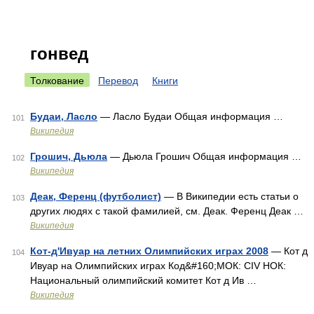
гонвед
Толкование
Перевод
Книги
Будаи, Ласло
— Ласло Будаи Общая информация …
101
Википедия
Грошич, Дьюла
— Дьюла Грошич Общая информация …
102
Википедия
Деак, Ференц (футболист)
— В Википедии есть статьи о
103
других людях с такой фамилией, см. Деак. Ференц Деак …
Википедия
Кот-д'Ивуар на летних Олимпийских играх 2008
— Кот д
104
Ивуар на Олимпийских играх Код&#160;МОК: CIV НОК:
Национальный олимпийский комитет Кот д Ив …
Википедия