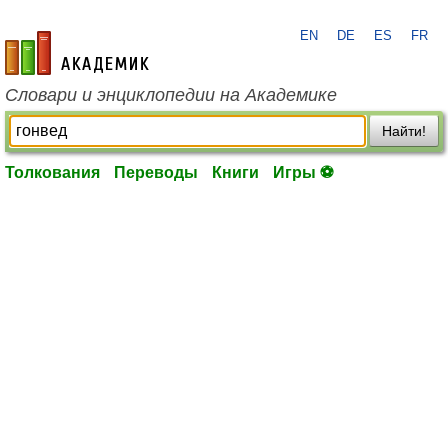
EN
DE
ES
FR
academic.ru
Словари и энциклопедии на Академике
Найти!
Толкования
Переводы
Книги
Игры ⚽