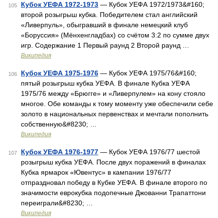
Кубок УЕФА 1972-1973
— Кубок УЕФА 1972/1973&#160;
105
второй розыгрыш кубка. Победителем стал английский
«Ливерпуль», обыгравший в финале немецкий клуб
«Боруссия» (Мёнхенгладбах) со счётом 3:2 по сумме двух
игр. Содержание 1 Первый раунд 2 Второй раунд …
Википедия
Кубок УЕФА 1975-1976
— Кубок УЕФА 1975/76&#160;
106
пятый розыгрыш кубка УЕФА. В финале Кубка УЕФА
1975/76 между «Брюгге» и «Ливерпулем» на кону стояло
многое. Обе команды к тому моменту уже обеспечили себе
золото в национальных первенствах и мечтали пополнить
собственную&#8230; …
Википедия
Кубок УЕФА 1976-1977
— Кубок УЕФА 1976/77 шестой
107
розыгрыш кубка УЕФА. После двух поражений в финалах
Кубка ярмарок «Ювентус» в кампании 1976/77
отпраздновал победу в Кубке УЕФА. В финале второго по
значимости еврокубка подопечные Джованни Трапаттони
переиграли&#8230; …
Википедия