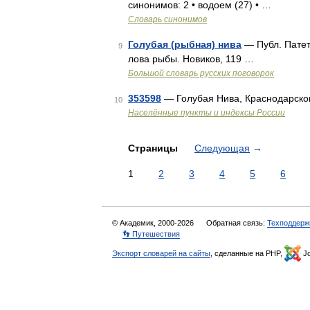
синонимов: 2 • водоем (27) • …
Словарь синонимов
Голубая (рыбная) нива
— Публ. Патет
9
лова рыбы. Новиков, 119 …
Большой словарь русских поговорок
353598
— Голубая Нива, Краснодарско
10
Населённые пункты и индексы России
Страницы
Следующая
→
1
2
3
4
5
6
© Академик, 2000-2026
Обратная связь:
Техподдерж
👣 Путешествия
Экспорт словарей на сайты
, сделанные на PHP,
Jo