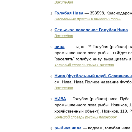
Википедия
Голубая Нива
— 353598, Краснодарско
3
Населённые пункты и индексы России
Сельское поселение Голубая Нива
—
4
Википедия
нива
— , ы, ж. ** Голубая (рыбная) н
5
промышленного лова рыбы. ◘ Ждет пос
“заселять” голубую ниву, выращивать 
Толковый словарь языка Совдепии
Нива (футбольный клуб, Славянск-н
6
см. Нива. Нива Полное название Футб
Википедия
НИВА
— Голубая (рыбная) нива. Публ. 
7
промышленного лова рыбы. Новиков, 119
хозяйственный объект). Новиков, 119. Р
Большой словарь русских поговорок
рыбная нива
— водоем, голубая нива 
8