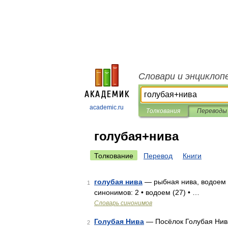
Словари и энциклоп
academic.ru
Толкования
Переводы
голубая+нива
Толкование
Перевод
Книги
голубая нива
— рыбная нива, водоем С
1
синонимов: 2 • водоем (27) • …
Словарь синонимов
Голубая Нива
— Посёлок Голубая Нив
2