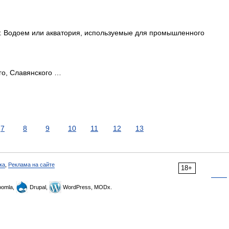
. Водоем или акватория, используемые для промышленного
го, Славянского …
7
8
9
10
11
12
13
ка
,
Реклама на сайте
18+
omla,
Drupal,
WordPress, MODx.