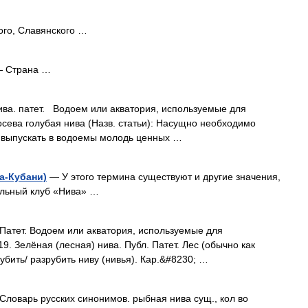
го, Славянского …
 Страна …
ива. патет. Водоем или акватория, используемые для
ева голубая нива (Назв. статьи): Насущно необходимо
и выпускать в водоемы молодь ценных …
а-Кубани)
— У этого термина существуют и другие значения,
ольный клуб «Нива» …
Патет. Водоем или акватория, используемые для
. Зелёная (лесная) нива. Публ. Патет. Лес (обычно как
убить/ разрубить ниву (нивья). Кар.&#8230; …
Словарь русских синонимов. рыбная нива сущ., кол во