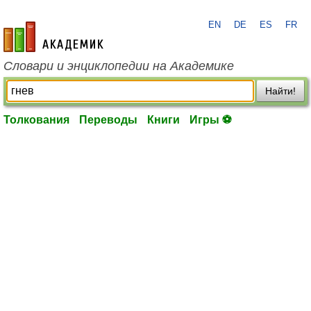
EN
DE
ES
FR
academic.ru
Словари и энциклопедии на Академике
Найти!
Толкования
Переводы
Книги
Игры ⚽