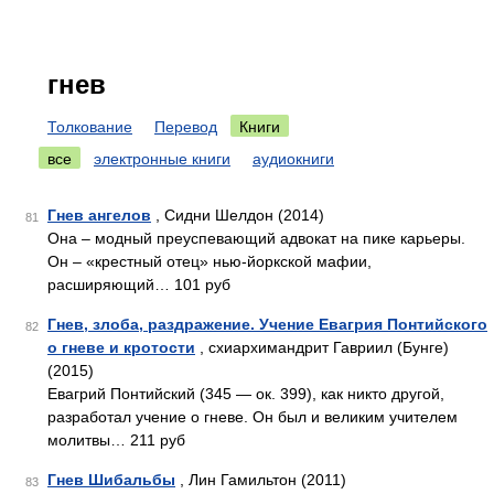
гнев
Толкование
Перевод
Книги
все
электронные книги
аудиокниги
Гнев ангелов
, Сидни Шелдон (2014)
81
Она – модный преуспевающий адвокат на пике карьеры.
Он – «крестный отец» нью-йоркской мафии,
расширяющий… 101 руб
Гнев, злоба, раздражение. Учение Евагрия Понтийского
82
о гневе и кротости
, схиархимандрит Гавриил (Бунге)
(2015)
Евагрий Понтийский (345 — ок. 399), как никто другой,
разработал учение о гневе. Он был и великим учителем
молитвы… 211 руб
Гнев Шибальбы
, Лин Гамильтон (2011)
83