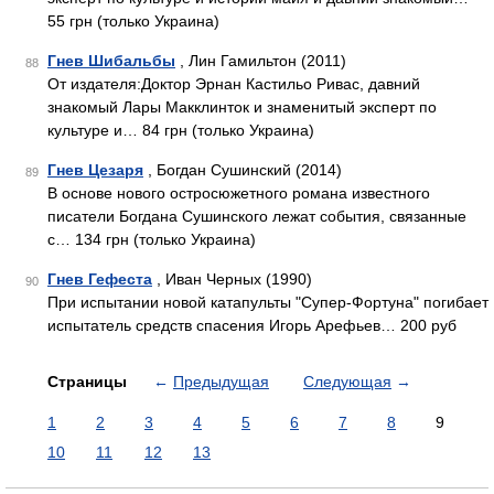
55 грн (только Украина)
Гнев Шибальбы
, Лин Гамильтон (2011)
88
От издателя:Доктор Эрнан Кастильо Ривас, давний
знакомый Лары Макклинток и знаменитый эксперт по
культуре и… 84 грн (только Украина)
Гнев Цезаря
, Богдан Сушинский (2014)
89
В основе нового остросюжетного романа известного
писатели Богдана Сушинского лежат события, связанные
с… 134 грн (только Украина)
Гнев Гефеста
, Иван Черных (1990)
90
При испытании новой катапульты "Супер-Фортуна" погибает
испытатель средств спасения Игорь Арефьев… 200 руб
Страницы
←
Предыдущая
Следующая
→
1
2
3
4
5
6
7
8
9
10
11
12
13