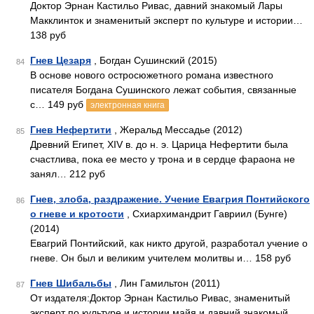
Доктор Эрнан Кастильо Ривас, давний знакомый Лары
Макклинток и знаменитый эксперт по культуре и истории…
138 руб
Гнев Цезаря
, Богдан Сушинский (2015)
84
В основе нового остросюжетного романа известного
писателя Богдана Сушинского лежат события, связанные
с… 149 руб
электронная книга
Гнев Нефертити
, Жеральд Мессадье (2012)
85
Древний Египет, XIV в. до н. э. Царица Нефертити была
счастлива, пока ее место у трона и в сердце фараона не
занял… 212 руб
Гнев, злоба, раздражение. Учение Евагрия Понтийского
86
о гневе и кротости
, Схиархимандрит Гавриил (Бунге)
(2014)
Евагрий Понтийский, как никто другой, разработал учение о
гневе. Он был и великим учителем молитвы и… 158 руб
Гнев Шибальбы
, Лин Гамильтон (2011)
87
От издателя:Доктор Эрнан Кастильо Ривас, знаменитый
эксперт по культуре и истории майя и давний знакомый…