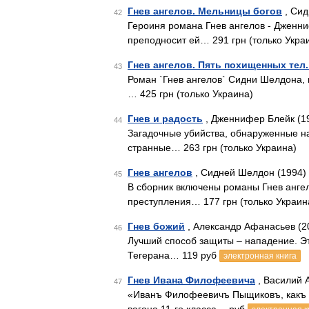
Гнев ангелов. Мельницы богов
, Сид
42
Героиня романа Гнев ангелов - Дженн
преподносит ей… 291 грн (только Укра
Гнев ангелов. Пять похищенных тел
43
Роман `Гнев ангелов` Сидни Шелдона, 
… 425 грн (только Украина)
Гнев и радость
, Дженнифер Блейк (1
44
Загадочные убийства, обнаруженные на
странные… 263 грн (только Украина)
Гнев ангелов
, Сидней Шелдон (1994)
45
В сборник включены романы Гнев ангел
преступления… 177 грн (только Украин
Гнев божий
, Александр Афанасьев (2
46
Лучший способ защиты – нападение. Э
Тегерана… 119 руб
электронная книга
Гнев Ивана Филофеевича
, Василий 
47
«Иванъ Филофеевичъ Пыщиковъ, какъ т