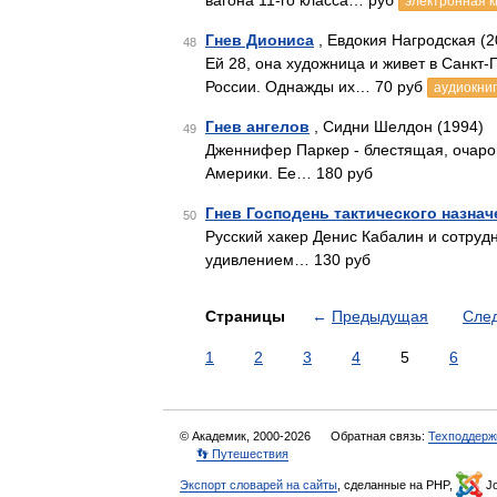
вагона 11-го класса… руб
электронная к
Гнев Диониса
, Евдокия Нагродская (2
48
Ей 28, она художница и живет в Санкт-
России. Однажды их… 70 руб
аудиокни
Гнев ангелов
, Сидни Шелдон (1994)
49
Дженнифер Паркер - блестящая, очаро
Америки. Ее… 180 руб
Гнев Господень тактического назнач
50
Русский хакер Денис Кабалин и сотруд
удивлением… 130 руб
Страницы
←
Предыдущая
Сле
1
2
3
4
5
6
© Академик, 2000-2026
Обратная связь:
Техподдерж
👣 Путешествия
Экспорт словарей на сайты
, сделанные на PHP,
Jo