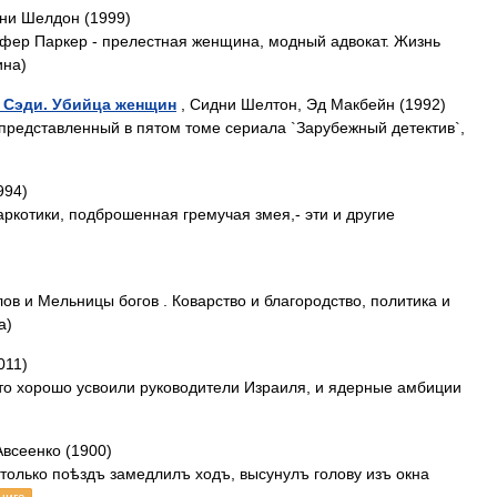
ни Шелдон (1999)
ифер Паркер - прелестная женщина, модный адвокат. Жизнь
ина)
. Сэди. Убийца женщин
, Сидни Шелтон, Эд Макбейн (1992)
представленный в пятом томе сериала `Зарубежный детектив`,
994)
ркотики, подброшенная гремучая змея,- эти и другие
ов и Мельницы богов . Коварство и благородство, политика и
а)
011)
то хорошо усвоили руководители Израиля, и ядерные амбиции
Авсеенко (1900)
олько поѣздъ замедлилъ ходъ, высунулъ голову изъ окна