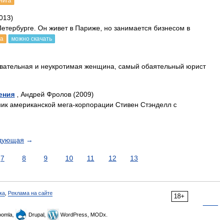
нига
013)
Петербурге. Он живет в Париже, но занимается бизнесом в
га
можно скачать
вательная и неукротимая женщина, самый обаятельный юрист
ения
, Андрей Фролов (2009)
ник американской мега-корпорации Стивен Стэнделл с
дующая
→
7
8
9
10
11
12
13
ка
,
Реклама на сайте
18+
omla,
Drupal,
WordPress, MODx.