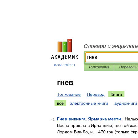
Словари и энциклоп
academic.ru
Толкования
Переводы
гнев
Толкование
Перевод
Книги
все
электронные книги
аудиокниги
Гнев викинга. Ярмарка мести
, Нельс
41
Весна пришла в Ирландию, где той жес
Лордом Вик-Ло, и… 470 грн (только Укр