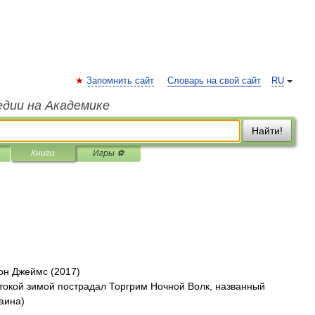
Запомнить сайт
Словарь на свой сайт
RU
едии на Академике
Найти!
Книги
Игры ⚽
он Джеймс (2017)
токой зимой пострадал Торгрим Ночной Волк, названный
аина)