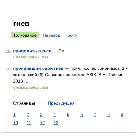
гнев
Толкование
Перевод
Книги
приводить в гнев
— См …
131
Словарь синонимов
проявивший свой гнев
— прил., кол во синонимов: 1 •
132
затопавший (6) Словарь синонимов ASIS. В.Н. Тришин.
2013 …
Словарь синонимов
Страницы
←
Предыдущая
1
2
3
4
5
6
7
8
9
10
11
12
13