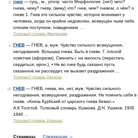
гнев
— сущ., м., употр. часто Морфология: (нет) чего?
8
гнева, чему? гневу, (вижу) что? гнев, чем? гневом, о чём? о
гневе 1. Гнев это сильное чувство, которое возникает у
человека, когда он крайне недоволен, возмущён чьим либо
плохим поступком, поведением …
Толковый словарь Дмитриева
ГНЕВ
— ГНЕВ, а, муж. Чувство сильного возмущения,
9
негодования. Вспышка гнева. Быть в гневе. Г. плохой
советчик (афоризм). Сменить г. на милость (перестать
сердиться; ирон.). • Не во гнев будь сказано пусть
сказанное не рассердит, не вызовет раздражения …
Толковый словарь Ожегова
ГНЕВ
— ГНЕВ, гнева, мн. нет, муж. Чувство сильного
10
негодования, возмущения, раздражения. Не помнить себя в
гневе. «Князь Курбский от царского гнева бежал.»
А.К.Толстой. Толковый словарь Ушакова. Д.Н. Ушаков. 1935
1940 …
Толковый словарь Ушакова
Страницы
Следующая
→