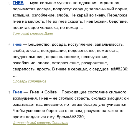
ГНЕВ
— муж. сильное чувство негодования: страстная,
5
порывистая досада, попросту: сердце; запальчивый порыв,
вспышка; озлобление, злоба. Не карай во гневу. Переложи
гнев на милость. Не во гнев сказать. Гнев Божий, бедствие,
постигающее человека; но пожар …
Толковый словарь Даля
гнев
— Бешенство, досада, исступление, запальчивость,
6
злоба, злость, негодование, недовольство, немилость,
неудовольствие, нерасположение, несочувствие,
озлобление, опала, остервенение, раздражение,
свирепость, ярость. В гневе в сердцах, с сердцов, в&#8230;
…
Словарь синонимов
Гнев
— Гнев ♦ Colère Преходящее состояние сильного
7
возмущения. Гнев – не столько страсть, сколько эмоция; он
охватывает нас внезапно, но так же быстро улетучивается.
Чтобы успешнее бороться с гневом, разумно на какое то
время поддаться ему. Время&#8230; …
Философский словарь Спонвиля