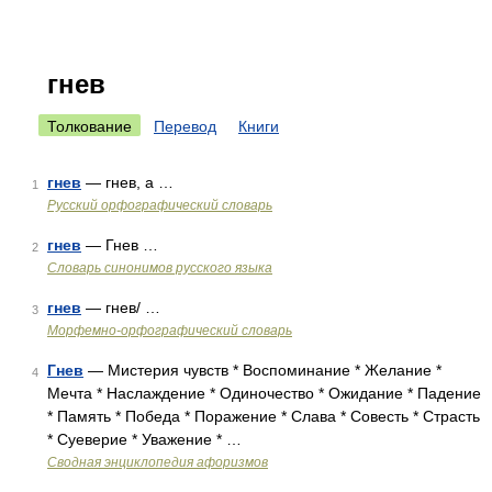
гнев
Толкование
Перевод
Книги
гнев
— гнев, а …
1
Русский орфографический словарь
гнев
— Гнев …
2
Словарь синонимов русского языка
гнев
— гнев/ …
3
Морфемно-орфографический словарь
Гнев
— Мистерия чувств * Воспоминание * Желание *
4
Мечта * Наслаждение * Одиночество * Ожидание * Падение
* Память * Победа * Поражение * Слава * Совесть * Страсть
* Суеверие * Уважение * …
Сводная энциклопедия афоризмов