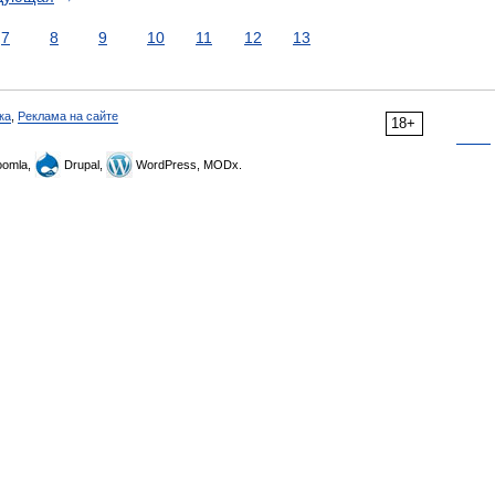
7
8
9
10
11
12
13
ка
,
Реклама на сайте
18+
omla,
Drupal,
WordPress, MODx.