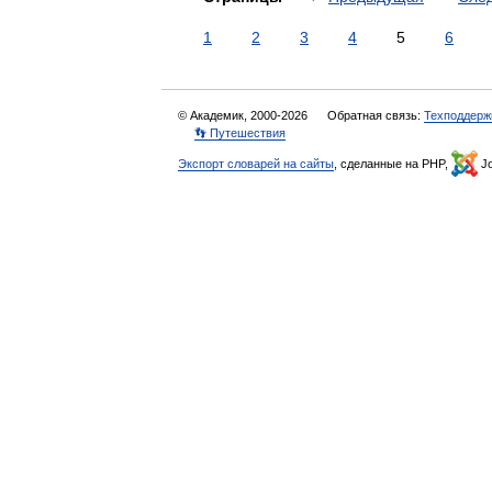
1
2
3
4
5
6
© Академик, 2000-2026
Обратная связь:
Техподдерж
👣 Путешествия
Экспорт словарей на сайты
, сделанные на PHP,
Jo