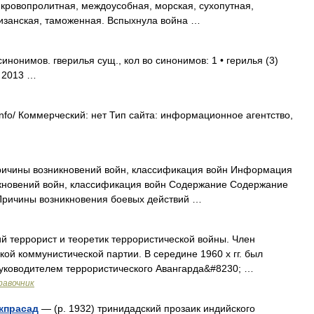
 кровопролитная, междоусобная, морская, сухопутная,
тизанская, таможенная. Вспыхнула война …
нонимов. гверилья сущ., кол во синонимов: 1 • герилья (3)
. 2013 …
.info/ Коммерческий: нет Тип сайта: информационное агентство,
ричины возникновений войн, классификация войн Информация
кновений войн, классификация войн Содержание Содержание
Причины возникновения боевых действий …
й террорист и теоретик террористической войны. Член
ой коммунистической партии. В середине 1960 х гг. был
руководителем террористического Авангарда&#8230; …
равочник
жпрасад
— (р. 1932) тринидадский прозаик индийского