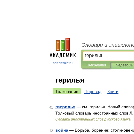
Словари и энциклоп
academic.ru
Толкования
Переводы
герилья
Толкование
Перевод
Книги
гверилья
— см. герилья. Новый словар
41
Толковый словарь иностранных слов Л.
Словарь иностранных слов русского языка
война
— Борьба, борение; столкновени
42