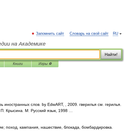
Запомнить сайт
Словарь на свой сайт
RU
едии на Академике
Найти!
Книги
Игры ⚽
ь иностранных слов. by EdwART, , 2009. гверилья см. герилья.
 П. Крысина. М: Русский язык, 1998 …
е; поход, кампания, нашествие, блокада, бомбардировка.