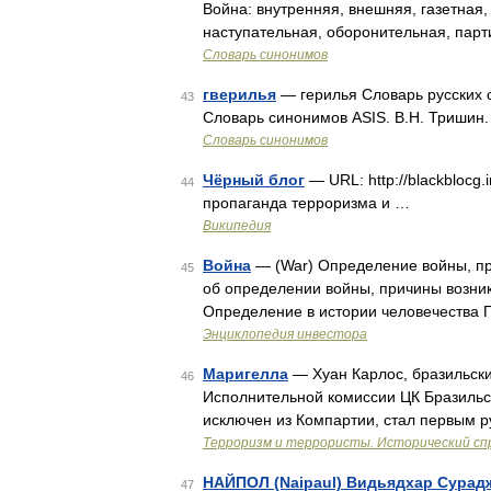
Война: внутренняя, внешняя, газетная,
наступательная, оборонительная, пар
Словарь синонимов
гверилья
— герилья Словарь русских си
43
Словарь синонимов ASIS. В.Н. Тришин
Словарь синонимов
Чёрный блог
— URL: http://blackblocg
44
пропаганда терроризма и …
Википедия
Война
— (War) Определение войны, п
45
об определении войны, причины возни
Определение в истории человечества 
Энциклопедия инвестора
Маригелла
— Хуан Карлос, бразильски
46
Исполнительной комиссии ЦК Бразильск
исключен из Компартии, стал первым 
Терроризм и террористы. Исторический сп
НАЙПОЛ (Naipaul) Видьядхар Сурад
47