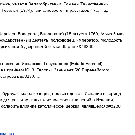
языке, живет в Великобритании. Романы Таинственный
 Герилья (1974). Книга повестей и рассказов Флаг над
apoleon Bonaparte, Buonaparte) (15 августа 1769, Аяччо 5 мая
государственный деятель, полководец, император. Молодость
орсиканской дворянской семьи Шарля и&#8230; …
название Испанское Государство (Estado Espanol).
а крайнем Ю. З. Европы. Занимает 5/6 Пиренейского
 острова в&#8230; …
жуазные революции, происшедшие в Испании в период
ти для развития капиталистических отношений в Испании,
 ослабить влияние католической церкви, являвшейся&#8230;
дующая
→