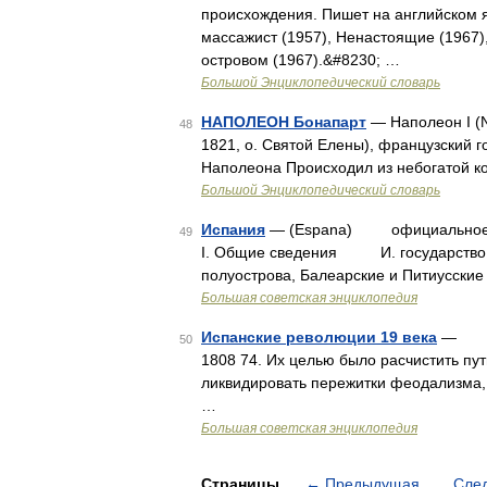
происхождения. Пишет на английском 
массажист (1957), Ненастоящие (1967),
островом (1967).&#8230; …
Большой Энциклопедический словарь
НАПОЛЕОН Бонапарт
— Наполеон I (N
48
1821, о. Святой Елены), французский 
Наполеона Происходил из небогатой к
Большой Энциклопедический словарь
Испания
— (Espana) официальное 
49
I. Общие сведения И. государство н
полуострова, Балеарские и Питиусские
Большая советская энциклопедия
Испанские революции 19 века
— бур
50
1808 74. Их целью было расчистить пу
ликвидировать пережитки феодализма,
…
Большая советская энциклопедия
Страницы
←
Предыдущая
Сле