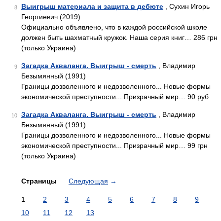
Выигрыш материала и защита в дебюте
, Сухин Игорь
8
Георгиевич (2019)
Официально объявлено, что в каждой российской школе
должен быть шахматный кружок. Наша серия книг… 286 грн
(только Украина)
Загадка Акваланга. Выигрыш - смерть
, Владимир
9
Безымянный (1991)
Границы дозволенного и недозволенного... Новые формы
экономической преступности... Призрачный мир… 90 руб
Загадка Акваланга. Выигрыш - смерть
, Владимир
10
Безымянный (1991)
Границы дозволенного и недозволенного... Новые формы
экономической преступности... Призрачный мир… 99 грн
(только Украина)
Страницы
Следующая
→
1
2
3
4
5
6
7
8
9
10
11
12
13