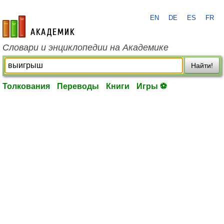
EN
DE
ES
FR
academic.ru
Словари и энциклопедии на Академике
Найти!
Толкования
Переводы
Книги
Игры ⚽