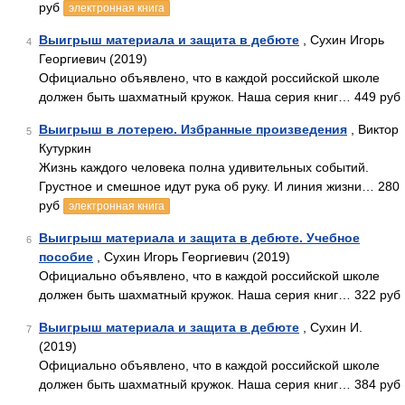
руб
электронная книга
Выигрыш материала и защита в дебюте
, Сухин Игорь
4
Георгиевич (2019)
Официально объявлено, что в каждой российской школе
должен быть шахматный кружок. Наша серия книг… 449 руб
Выигрыш в лотерею. Избранные произведения
, Виктор
5
Кутуркин
Жизнь каждого человека полна удивительных событий.
Грустное и смешное идут рука об руку. И линия жизни… 280
руб
электронная книга
Выигрыш материала и защита в дебюте. Учебное
6
пособие
, Сухин Игорь Георгиевич (2019)
Официально объявлено, что в каждой российской школе
должен быть шахматный кружок. Наша серия книг… 322 руб
Выигрыш материала и защита в дебюте
, Сухин И.
7
(2019)
Официально объявлено, что в каждой российской школе
должен быть шахматный кружок. Наша серия книг… 384 руб