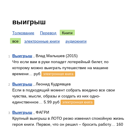
выигрыш
Толкование
Перевод
Книги
все
электронные книги
аудиокниги
Выигрыш
, Влад Малышев (2015)
1
Что если вам в руки попадет лотерейный билет, по
которому можно выиграть путешествие на машине
времени… руб
электронная книга
Выигрыш
, Леонид Кудрявцев
2
Если в подходящий момент собрать воедино все свои
чувства, мысли, образы и создать из них одно-
единственное… 5.99 руб
электронная книга
Выигрыш
, ФАГРИ
3
Крупный выигрыш в ЛОТО резко изменил спокойную жизнь
героя книги. Первое, что он решил – бросить работу… 160