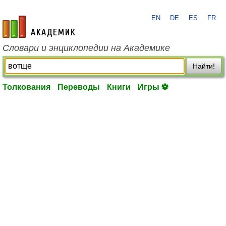
EN
DE
ES
FR
academic.ru
Словари и энциклопедии на Академике
Найти!
Толкования
Переводы
Книги
Игры ⚽