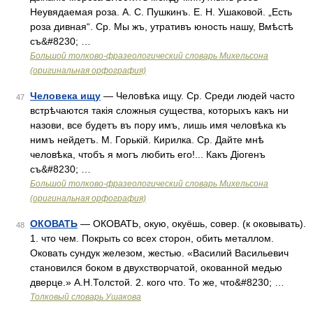
Неувядаемая роза. А. С. Пушкинъ. Е. Н. Ушаковой. „Есть
роза дивная“. Ср. Мы жъ, утративъ юность нашу, Вмѣстѣ
съ&#8230; …
Большой толково-фразеологический словарь Михельсона
(оригинальная орфография)
Человека ищу
— Человѣка ищу. Ср. Среди людей часто
47
встрѣчаются такія сложныя существа, которыхъ какъ ни
назови, все будетъ въ пору имъ, лишь имя человѣка къ
нимъ нейдетъ. М. Горькій. Кирилка. Ср. Дайте мнѣ
человѣка, чтобъ я могъ любить его!... Какъ Діогенъ
съ&#8230; …
Большой толково-фразеологический словарь Михельсона
(оригинальная орфография)
ОКОВАТЬ
— ОКОВАТЬ, окую, окуёшь, совер. (к оковывать).
48
1. что чем. Покрыть со всех сторон, обить металлом.
Оковать сундук железом, жестью. «Василий Васильевич
становился боком в двухстворчатой, окованной медью
дверце.» А.Н.Толстой. 2. кого что. То же, что&#8230; …
Толковый словарь Ушакова