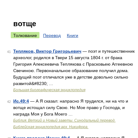
вотще
Толкование
Перевод
Книги
Тепляков, Виктор Григорьевич
— поэт и путешественник
41
археолог, родился в Твери 15 августа 1804 г. от брака
Григория Алексеевича Теплякова с Прасковьею Аггеевною
Свечиною. Первоначальное образование получил дома.
Будущий поэт отличался уже в детстве довольно сильно
развитой&#8230; …
Большая биографическая энциклопедия
Ис.49:4
— А Я сказал: напрасно Я трудился, ни на что и
42
вотще истощал силу Свою. Но Мое право у Господа, и
награда Моя у Бога Моего …
Библия. Ветхий и Новый заветы. Синодальный перевод.
Библейская энциклопедия арх. Никифора.