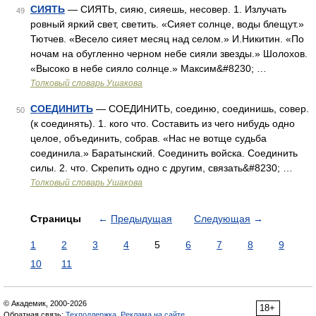
СИЯТЬ
— СИЯТЬ, сияю, сияешь, несовер. 1. Излучать
49
ровный яркий свет, светить. «Сияет солнце, воды блещут.»
Тютчев. «Весело сияет месяц над селом.» И.Никитин. «По
ночам на обугленно черном небе сияли звезды.» Шолохов.
«Высоко в небе сияло солнце.» Максим&#8230; …
Толковый словарь Ушакова
СОЕДИНИТЬ
— СОЕДИНИТЬ, соединю, соединишь, совер.
50
(к соединять). 1. кого что. Составить из чего нибудь одно
целое, объединить, собрав. «Нас не вотще судьба
соединила.» Баратынский. Соединить войска. Соединить
силы. 2. что. Скрепить одно с другим, связать&#8230; …
Толковый словарь Ушакова
Страницы
←
Предыдущая
Следующая
→
1
2
3
4
5
6
7
8
9
10
11
© Академик, 2000-2026
18+
Обратная связь:
Техподдержка
,
Реклама на сайте