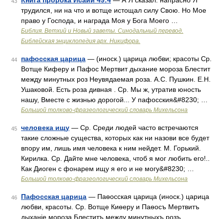
Книга пророка Исаии 49:4
— А Я сказал: напрасно Я
43
трудился, ни на что и вотще истощал силу Свою. Но Мое
право у Господа, и награда Моя у Бога Моего …
Библия. Ветхий и Новый заветы. Синодальный перевод.
Библейская энциклопедия арх. Никифора.
пафосская царица
— (иноск.) царица любви; красоты Ср.
44
Вотще Киферу и Пафос Мертвит дыхание мороза Блестит
между минутных роз Неувядаемая роза. А.С. Пушкин. Е.Н.
Ушаковой. Есть роза дивная . Ср. Мы ж, утратив юность
нашу, Вместе с жизнью дорогой... У пафосския&#8230; …
Большой толково-фразеологический словарь Михельсона
человека ищу
— Ср. Среди людей часто встречаются
45
такие сложные существа, которых как ни назови все будет
впору им, лишь имя человека к ним нейдет. М. Горький.
Кирилка. Ср. Дайте мне человека, чтоб я мог любить его!..
Как Диоген с фонарем ищу я его и не могу&#8230; …
Большой толково-фразеологический словарь Михельсона
Пафосская царица
— Паѳосская царица (иноск.) царица
46
любви, красоты. Ср. Вотще Киѳеру и Паѳосъ Мертвитъ
дыханіе мороза Блеститъ между минутныхъ розъ