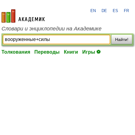
EN
DE
ES
FR
academic.ru
Словари и энциклопедии на Академике
Найти!
Толкования
Переводы
Книги
Игры ⚽