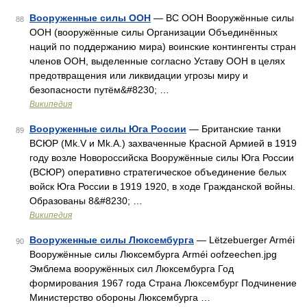
Вооруженные силы ООН
— ВС ООН Вооружённые силы
88
ООН (вооружённые силы Организации Объединённых
наций по поддержанию мира) воинские контингенты стран
членов ООН, выделенные согласно Уставу ООН в целях
предотвращения или ликвидации угрозы миру и
безопасности путём&#8230; …
Википедия
Вооруженные силы Юга России
— Британские танки
89
ВСЮР (Mk.V и Mk.A.) захваченные Красной Армией в 1919
году возле Новороссийска Вооружённые силы Юга России
(ВСЮР) оперативно стратегическое объединение белых
войск Юга России в 1919 1920, в ходе Гражданской войны.
Образованы 8&#8230; …
Википедия
Вооруженные силы Люксембурга
— Lëtzebuerger Arméi
90
Вооружённые силы Люксембурга Arméi oofzeechen.jpg
Эмблема вооружённых сил Люксембурга Год
формирования 1967 года Страна Люксембург Подчинение
Министерство обороны Люксембурга …