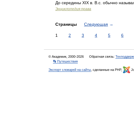
До середины XIX в. В.с. обычно назыв
Энциклопедия права
Страницы
Следующая
→
1
2
3
4
5
6
© Академик, 2000-2026
Обратная связь:
Техподдерж
👣 Путешествия
Экспорт словарей на сайты
, сделанные на PHP,
Jo