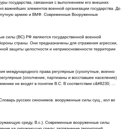
туры государства, связанная с выполнением его внешних
 из важнейших элементов военной организации государства. До
хопутную армию и ВМФ. Современные Вооруженные
е силы (ВС) РФ являются государственной военной
бороны страны. Они предназначены для отражения агрессии,
нной защиты целостности и неприкосновенности территории
ния международного права регулярные (сухопутные, военно
ерегулярные (ополчение, партизаны и восставшее население)
мники не входят в понятие B.C. В соответствии с&#8230; …
Словарь русских синонимов. вооруженные силы сущ., кол во
ружающую среду, В.с.). Современные вооруженные силы
ияние на окружающую среду: загрязнение территорий