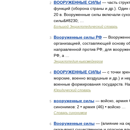
ВООРУЖЕННЫЕ СИЛЫ
— часть струк
2
функций (оборона страны и др.). Один
20 в. Вооруженные силы включали су
силы&#8230; …
Большой Энциклопедический словарь
Вооруженные силы РФ
— Вооруженны
3
организацией, составляющей основу о
направленной против РФ, для вооруже
РФ, а …
Энциклопедия ньюсмейкеров
ВООРУЖЕННЫЕ СИЛЫ
— с точки зре
4
морские, военно воздушные и др.) и н
военные формирования государств. Нае
Юридический словарь
вооруженные силы
— войско, армия 
5
синонимов: 2 • армия (46) • войско …
Словарь синонимов
Вооруженные силы
— (влияние на ок
6
оказывают существенное и опасное вл