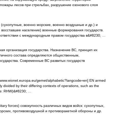
пожары лесов при стрельбах, разрушение озонового слоя
(сухопутные, военно морские, военно воздушные и др.) и
и восставшее население) военные формирования государств.
соответствии с международным правом государства в&#8230; …
ая организация государства. Назначение ВС, принцип их
 личного состава определяются общественным,
осударства. Современные ВС развитых государств
/www.eionet.europa.eu/gemet/alphabetic?langcode=en] EN armed
lly divided by their differing contexts of operations, such as the
urce: RHW)&#8230; …
itary forces) совокупность различных видов войск: сухопутных,
орских, противовоздушной и противоракетной обороны и др.