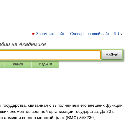
Запомнить сайт
Словарь на свой сайт
RU
едии на Академике
Найти!
Книги
Игры ⚽
ы государства, связанная с выполнением его внешних функций
йших элементов военной организации государства. До 20 в.
ую армию и военно морской флот (ВМФ).&#8230; …