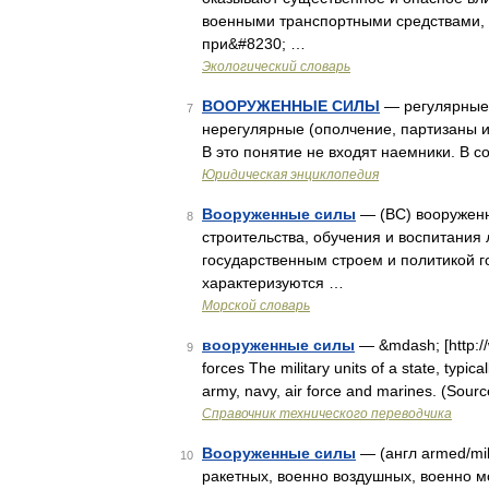
военными транспортными средствами, 
при&#8230; …
Экологический словарь
ВООРУЖЕННЫЕ СИЛЫ
— регулярные 
7
нерегулярные (ополчение, партизаны 
В это понятие не входят наемники. В 
Юридическая энциклопедия
Вооруженные силы
— (ВС) вооруженн
8
строительства, обучения и воспитания
государственным строем и политикой г
характеризуются …
Морской словарь
вооруженные силы
— &mdash; [http:/
9
forces The military units of a state, typica
army, navy, air force and marines. (So
Справочник технического переводчика
Вооруженные силы
— (англ armed/mil
10
ракетных, военно воздушных, военно м