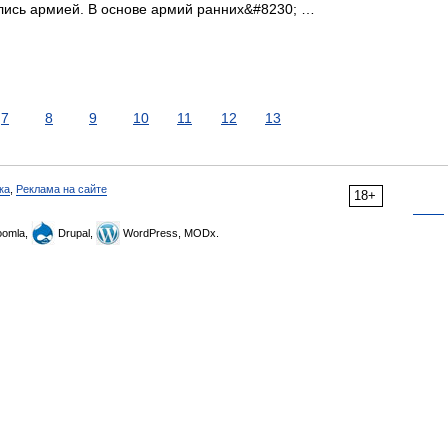
ались армией. В основе армий ранних&#8230; …
7
8
9
10
11
12
13
ка
,
Реклама на сайте
18+
omla,
Drupal,
WordPress, MODx.