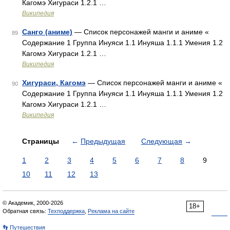
Кагомэ Хигураси 1.2.1 …
Википедия
Санго (аниме)
— Список персонажей манги и аниме «
89
Содержание 1 Группа Инуяси 1.1 Инуяша 1.1.1 Умения 1.2
Кагомэ Хигураси 1.2.1 …
Википедия
Хигураси, Кагомэ
— Список персонажей манги и аниме «
90
Содержание 1 Группа Инуяси 1.1 Инуяша 1.1.1 Умения 1.2
Кагомэ Хигураси 1.2.1 …
Википедия
Страницы
←
Предыдущая
Следующая
→
1
2
3
4
5
6
7
8
9
10
11
12
13
© Академик, 2000-2026
18+
Обратная связь:
Техподдержка
,
Реклама на сайте
👣 Путешествия