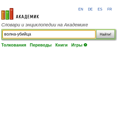
EN
DE
ES
FR
academic.ru
Словари и энциклопедии на Академике
Найти!
Толкования
Переводы
Книги
Игры ⚽