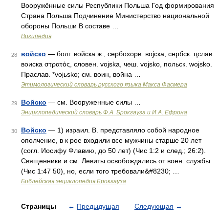
Вооружённые силы Республики Польша Год формирования
Страна Польша Подчинение Министерство национальной
обороны Польши В составе …
Википедия
войско
— болг. войска ж., сербохорв. воjска, сербск. цслав.
28
воиска στρατός, словен. vojska, чеш. vojsko, польск. wojsko.
Праслав. *vojьsko; см. воин, война …
Этимологический словарь русского языка Макса Фасмера
Войско
— см. Вооруженные силы …
29
Энциклопедический словарь Ф.А. Брокгауза и И.А. Ефрона
Войско
— 1) израил. В. представляло собой народное
30
ополчение, в к рое входили все мужчины старше 20 лет
(согл. Иосифу Флавию, до 50 лет) (Чис 1:2 и след.; 26:2).
Священники и см. Левиты освобождались от воен. службы
(Чис 1:47 50), но, если того требовали&#8230; …
Библейская энциклопедия Брокгауза
Страницы
←
Предыдущая
Следующая
→