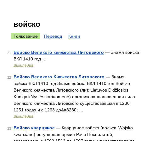
войско
Толкование
Перевод
Книги
Войско Великого княжества Литовского
— Знамя войска
21
ВКЛ 1410 год …
Википедия
Войско Великого Княжества Литовского
— Знамя
22
войска ВКЛ 1410 год Знамя войска ВКЛ 1410 год Войско
Великого княжества Литовского (лит. Lietuvos Didžiosios
Kunigaikštystės kariuomenė) организованная военная сила
Великого княжества Литовского существовавшая в 1236
1251 годах и с 1263 до&#8230; …
Википедия
Войско кварцяное
— Кварцяное войско (польск. Wojsko
23
kwarciane) регулярная армия Речи Посполитой,