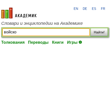
EN
DE
ES
FR
academic.ru
Словари и энциклопедии на Академике
Найти!
Толкования
Переводы
Книги
Игры ⚽