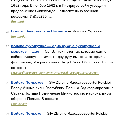
создавалась с 1562 1563 по 1567 годы и существовало до
1652 года. В ноябре 1562 г. в Пиотркуве сейм утвердил
предложение Сигизмунда II относительно военной
реформы. Из&#8230; …
Википедия
Войско Запорожское Низовое
— История Украины …
24
Википедия
войско сухопутное — одна рука; а сухопутное и
25
морское — две
— Ср. Всякой потентат, который едино
войско сухопутное имеет, одну руку имеет; а который и
флот имеет, обе руки имеет. Петр I. Указ 1720 г. янв. 13. См.
потентат …
Большой толково-фразеологический словарь Михельсона
Войско Польское
— Siły Zbrojne Rzeczypospolitej Polskiej
26
Вооружённые силы Республики Польша Год формирования
Страна Польша Подчинение Министерство национальной
обороны Польши В составе …
Википедия
Войско Польско
— Siły Zbrojne Rzeczypospolitej Polskiej
27