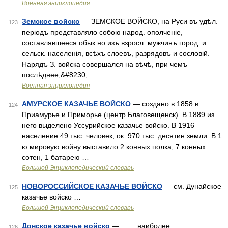
Военная энциклопедия
Земское войско
— ЗЕМСКОЕ ВОЙСКО, на Руси въ удѣл.
123
періодъ представляло собою народ. ополченіе,
составлявшееся обык но изъ взросл. мужчинъ город. и
сельск. населенія, всѣхъ слоевъ, разрядовъ и сословій.
Нарядъ З. войска совершался на вѣчѣ, при чемъ
послѣднее,&#8230; …
Военная энциклопедия
АМУРСКОЕ КАЗАЧЬЕ ВОЙСКО
— создано в 1858 в
124
Приамурье и Приморье (центр Благовещенск). В 1889 из
него выделено Уссурийское казачье войско. В 1916
население 49 тыс. человек, ок. 970 тыс. десятин земли. В 1
ю мировую войну выставило 2 конных полка, 7 конных
сотен, 1 батарею …
Большой Энциклопедический словарь
НОВОРОССИЙСКОЕ КАЗАЧЬЕ ВОЙСКО
— см. Дунайское
125
казачье войско …
Большой Энциклопедический словарь
Донское казачье войско
— наиболее
126