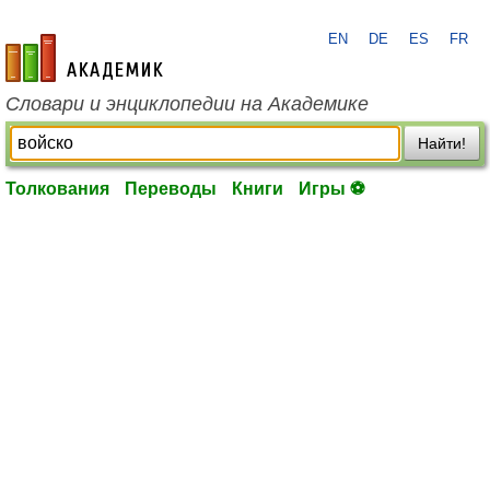
EN
DE
ES
FR
academic.ru
Словари и энциклопедии на Академике
Найти!
Толкования
Переводы
Книги
Игры ⚽