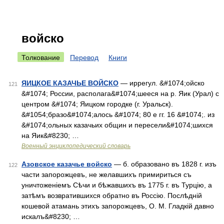
войско
Толкование
Перевод
Книги
ЯИЦКОЕ КАЗАЧЬЕ ВОЙСКО
— иррегул. &#1074;ойско
121
&#1074; России, располага&#1074;шееся на р. Яик (Урал) с
центром &#1074; Яицком городке (г. Уральск).
&#1054;бразо&#1074;алось &#1074; 80 е гг. 16 &#1074;. из
&#1074;ольных казачьих общин и пересели&#1074;шихся
на Яик&#8230; …
Военный энциклопедический словарь
Азовское казачье войско
— б. образовано въ 1828 г. изъ
122
части запорожцевъ, не желавшихъ примириться съ
уничтоженіемъ Сѣчи и бѣжавшихъ въ 1775 г. въ Турцію, а
затѣмъ возвратившихся обратно въ Россію. Послѣдній
кошевой атамань этихъ запорожцевъ, О. М. Гладкій давно
искалъ&#8230; …