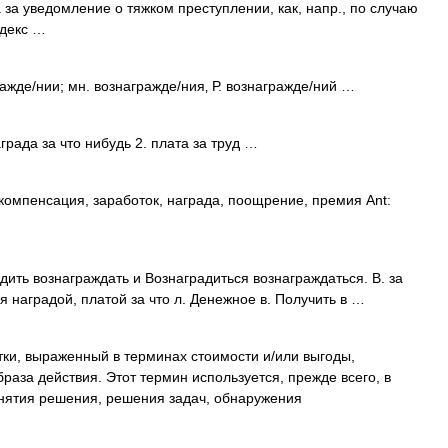
 за уведомление о тяжком преступлении, как, напр., по случаю
ндекс …
ражде/нии; мн. вознагражде/ния‚ Р. вознагражде/ний …
рада за что нибудь 2. плата за труд …
омпенсация, заработок, награда, поощрение, премия Ant:
адить вознаграждать и Вознаградиться вознаграждаться. В. за
я наградой, платой за что л. Денежное в. Получить в …
ки, выраженный в терминах стоимости и/или выгоды,
раза действия. Этот термин используется, прежде всего, в
нятия решения, решения задач, обнаружения