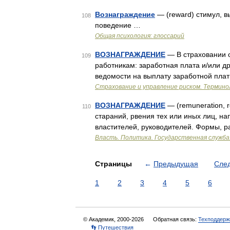
Вознаграждение
— (reward) стимул,
108
поведение …
Общая психология: глоссарий
ВОЗНАГРАЖДЕНИЕ
— В страховании о
109
работникам: заработная плата и/или д
ведомости на выплату заработной пла
Страхование и управление риском. Термино
ВОЗНАГРАЖДЕНИЕ
— (remuneration, 
110
стараний, рвения тех или иных лиц, н
властителей, руководителей. Формы, р
Власть. Политика. Государственная служба
Страницы
←
Предыдущая
Сле
1
2
3
4
5
6
© Академик, 2000-2026
Обратная связь:
Техподдерж
👣 Путешествия