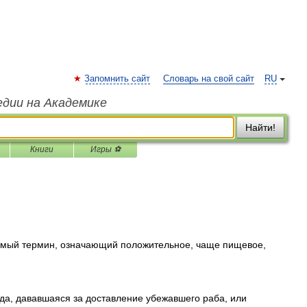
Запомнить сайт
Словарь на свой сайт
RU
едии на Академике
Найти!
Книги
Игры ⚽
мый термин, означающий положительное, чаще пищевое,
а, дававшаяся за доставление убежавшего раба, или