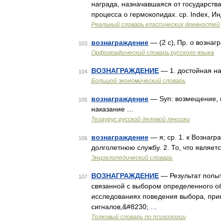
награда, назначавшаяся от государства
процесса о гермокопидах. ср. Index, И
Реальный словарь классических древностей
вознаграждение
— (2 с)‚ Пр. о вознаг
103
Орфографический словарь русского языка
ВОЗНАГРАЖДЕНИЕ
— 1. достойная наг
104
Большой экономический словарь
вознаграждение
— Syn: возмещение, к
105
наказание …
Тезаурус русской деловой лексики
вознаграждение
— я; ср. 1. к Вознагр
106
долголетнюю службу. 2. То, что являетс
Энциклопедический словарь
ВОЗНАГРАЖДЕНИЕ
— Результат попыт
107
связанной с выбором определенного об
исследованиях поведения выбора, при
сигналов,&#8230; …
Толковый словарь по психологии