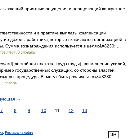
 вызывающий приятные ощущения и поощряющий конкретное
тветственности и в практике выплаты компенсаций
ругие доходы работника, которые включаются организацией в
ты. Сумма вознаграждения используется в целях&#8230; …
логический словарь
reward) достойная плата за труд (труды), возмещение усилий,
апример государственных служащих, со стороны властей,
азмеры, процедуры В. могут быть различны так&#8230; …
. Словарь
дующая
→
7
8
9
10
11
12
13
ка
,
Реклама на сайте
18+