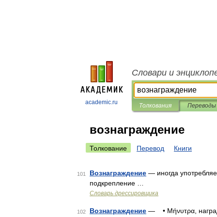
Словари и энциклоп
academic.ru
Толкования
Переводы
вознаграждение
Толкование
Перевод
Книги
Вознаграждение
— иногда употребляе
101
подкрепление …
Словарь дрессировщика
Вознаграждение
— • Μήνυτρα, наград
102