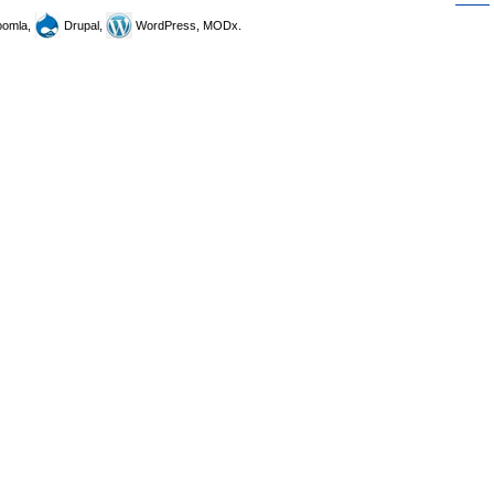
omla,
Drupal,
WordPress, MODx.