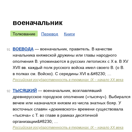
военачальник
Толкование
Перевод
Книги
ВОЕВОДА
— военачальник, правитель. В качестве
91
начальника княжеской дружины или главы народного
ополчения В. упоминаются в русских летописях с X в. В XV
XVII вв. каждый полк русского войска имел своего В. (о В.
в полках см. Войско). С середины XVI в.&#8230; …
Российская государственность в терминах. IX – начало XX века
ТЫСЯЦКИЙ
— военачальник, возглавлявший
92
древнерусское городское ополчение («тысячу»). Выбирался
вечем или назначался князем из числа знатных бояр. У
восточных славян «докиевского» времени существовала
«тысяча» с Т. во главе в рамках десятичной
организации&#8230; …
Российская государственность в терминах. IX – начало XX века