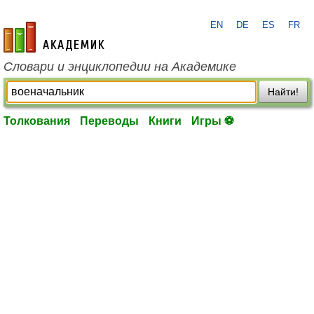
EN
DE
ES
FR
academic.ru
Словари и энциклопедии на Академике
Найти!
Толкования
Переводы
Книги
Игры ⚽