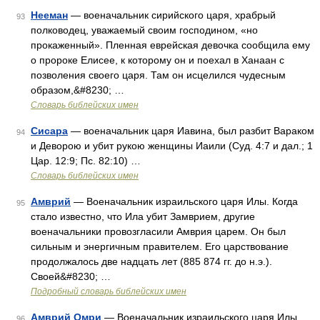
Нееман
— военачальник сирийского царя, храбрый
93
полководец, уважаемый своим господином, «но
прокаженный». Пленная еврейская девочка сообщила ему
о пророке Елисее, к которому он и поехал в Ханаан с
позволения своего царя. Там он исцелился чудесным
образом,&#8230; …
Словарь библейских имен
Сисара
— военачальник царя Иавина, был разбит Вараком
94
и Деворою и убит рукою женщины Иаили (Суд. 4:7 и дал.; 1
Цар. 12:9; Пс. 82:10) …
Словарь библейских имен
Амврий
— Военачальник израильского царя Илы. Когда
95
стало известно, что Ила убит Замврием, другие
военачальники провозгласили Амврия царем. Он был
сильным и энергичным правителем. Его царствование
продолжалось две надцать лет (885 874 гг. до н.э.).
Своей&#8230; …
Подробный словарь библейских имен
Амврий Омри
— Военачальник израильского царя Илы.
96