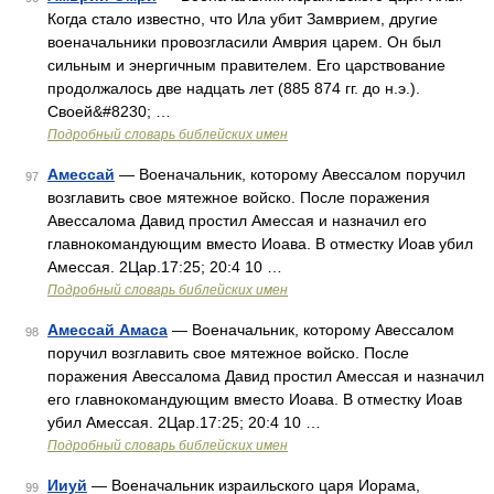
Когда стало известно, что Ила убит Замврием, другие
военачальники провозгласили Амврия царем. Он был
сильным и энергичным правителем. Его царствование
продолжалось две надцать лет (885 874 гг. до н.э.).
Своей&#8230; …
Подробный словарь библейских имен
Амессай
— Военачальник, которому Авессалом поручил
97
возглавить свое мятежное войско. После поражения
Авессалома Давид простил Амессая и назначил его
главнокомандующим вместо Иоава. В отместку Иоав убил
Амессая. 2Цар.17:25; 20:4 10 …
Подробный словарь библейских имен
Амессай Амаса
— Военачальник, которому Авессалом
98
поручил возглавить свое мятежное войско. После
поражения Авессалома Давид простил Амессая и назначил
его главнокомандующим вместо Иоава. В отместку Иоав
убил Амессая. 2Цар.17:25; 20:4 10 …
Подробный словарь библейских имен
Ииуй
— Военачальник израильского царя Иорама,
99