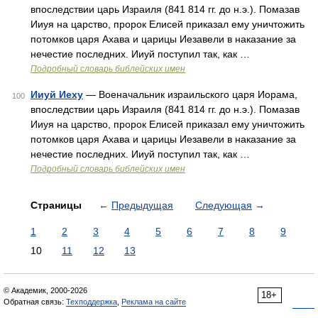
впоследствии царь Израиля (841 814 гг. до н.э.). Помазав
Ииуя на царство, пророк Елисей приказал ему уничтожить
потомков царя Ахава и царицы Иезавели в наказание за
нечестие последних. Ииуй поступил так, как …
Подробный словарь библейских имен
Ииуй Иеху
— Военачальник израильского царя Иорама,
100
впоследствии царь Израиля (841 814 гг. до н.э.). Помазав
Ииуя на царство, пророк Елисей приказал ему уничтожить
потомков царя Ахава и царицы Иезавели в наказание за
нечестие последних. Ииуй поступил так, как …
Подробный словарь библейских имен
Страницы
←
Предыдущая
Следующая
→
1
2
3
4
5
6
7
8
9
10
11
12
13
© Академик, 2000-2026
18+
Обратная связь:
Техподдержка
,
Реклама на сайте