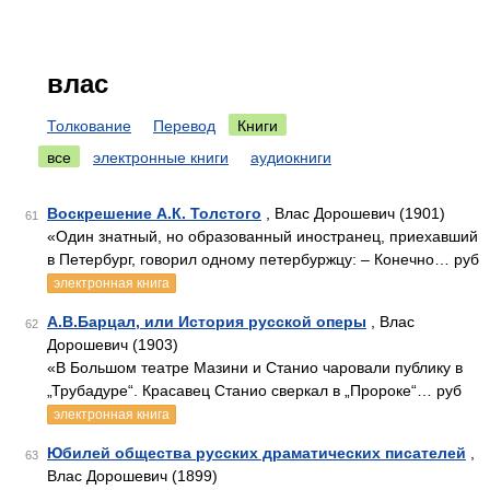
влас
Толкование
Перевод
Книги
все
электронные книги
аудиокниги
Воскрешение А.К. Толстого
, Влас Дорошевич (1901)
61
«Один знатный, но образованный иностранец, приехавший
в Петербург, говорил одному петербуржцу: – Конечно… руб
электронная книга
A.B.Барцал, или История русской оперы
, Влас
62
Дорошевич (1903)
«В Большом театре Мазини и Станио чаровали публику в
„Трубадуре“. Красавец Станио сверкал в „Пророке“… руб
электронная книга
Юбилей общества русских драматических писателей
,
63
Влас Дорошевич (1899)