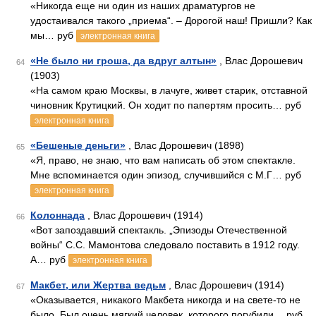
«Никогда еще ни один из наших драматургов не
удостаивался такого „приема“. – Дорогой наш! Пришли? Как
мы… руб
электронная книга
«Не было ни гроша, да вдруг алтын»
, Влас Дорошевич
64
(1903)
«На самом краю Москвы, в лачуге, живет старик, отставной
чиновник Крутицкий. Он ходит по папертям просить… руб
электронная книга
«Бешеные деньги»
, Влас Дорошевич (1898)
65
«Я, право, не знаю, что вам написать об этом спектакле.
Мне вспоминается один эпизод, случившийся с М.Г… руб
электронная книга
Колоннада
, Влас Дорошевич (1914)
66
«Вот запоздавший спектакль. „Эпизоды Отечественной
войны“ С.С. Мамонтова следовало поставить в 1912 году.
А… руб
электронная книга
Макбет, или Жертва ведьм
, Влас Дорошевич (1914)
67
«Оказывается, никакого Макбета никогда и на свете-то не
было. Был очень мягкий человек, которого погубили… руб