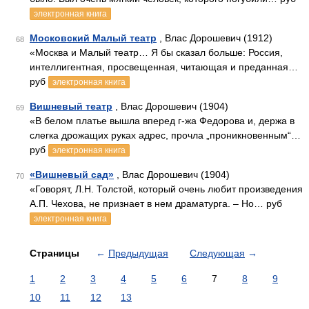
электронная книга
Московский Малый театр
, Влас Дорошевич (1912)
68
«Москва и Малый театр… Я бы сказал больше: Россия,
интеллигентная, просвещенная, читающая и преданная…
руб
электронная книга
Вишневый театр
, Влас Дорошевич (1904)
69
«В белом платье вышла вперед г-жа Федорова и, держа в
слегка дрожащих руках адрес, прочла „проникновенным“…
руб
электронная книга
«Вишневый сад»
, Влас Дорошевич (1904)
70
«Говорят, Л.H. Толстой, который очень любит произведения
А.П. Чехова, не признает в нем драматурга. – Но… руб
электронная книга
Страницы
←
Предыдущая
Следующая
→
1
2
3
4
5
6
7
8
9
10
11
12
13