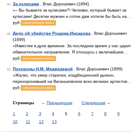
За кулисами
, Влас Дорошевич (1894)
48
«– Вы бываете за кулисами?! Человек, который бывает за
кулисами! Десятки мужчин и сотни дам хотели бы быть на…
руб
электронная книга
Дело об убийстве Рощина-Инсарова
, Влас Дорошевич
49
(1899)
«Известие в духе времени. За последнее время у нас царит
обвинительное направление. Я отношусь с величайшим…
руб
электронная книга
Похороны Н.М. Медведевой
, Влас Дорошевич (1899)
50
«Жалко, что умер старичок, кладбищенский дьякон,
перехоронивший на Ваганьковском всех великих артистов…
руб
электронная книга
Страницы
←
Предыдущая
Следующая
→
1
2
3
4
5
6
7
8
9
10
11
12
13