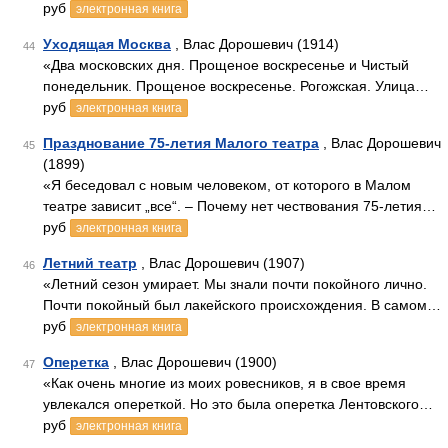
руб
электронная книга
Уходящая Москва
, Влас Дорошевич (1914)
44
«Два московских дня. Прощеное воскресенье и Чистый
понедельник. Прощеное воскресенье. Рогожская. Улица…
руб
электронная книга
Празднование 75-летия Малого театра
, Влас Дорошевич
45
(1899)
«Я беседовал с новым человеком, от которого в Малом
театре зависит „все“. – Почему нет чествования 75-летия…
руб
электронная книга
Летний театр
, Влас Дорошевич (1907)
46
«Летний сезон умирает. Мы знали почти покойного лично.
Почти покойный был лакейского происхождения. В самом…
руб
электронная книга
Оперетка
, Влас Дорошевич (1900)
47
«Как очень многие из моих ровесников, я в свое время
увлекался опереткой. Но это была оперетка Лентовского…
руб
электронная книга