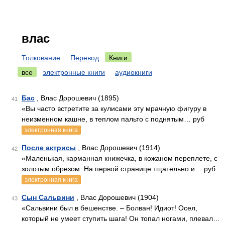
влас
Толкование
Перевод
Книги
все
электронные книги
аудиокниги
Бас
, Влас Дорошевич (1895)
41
«Вы часто встретите за кулисами эту мрачную фигуру в
неизменном кашне, в теплом пальто с поднятым… руб
электронная книга
После актрисы
, Влас Дорошевич (1914)
42
«Маленькая, карманная книжечка, в кожаном переплете, с
золотым обрезом. На первой странице тщательно и… руб
электронная книга
Сын Сальвини
, Влас Дорошевич (1904)
43
«Сальвини был в бешенстве. – Болван! Идиот! Осел,
который не умеет ступить шага! Он топал ногами, плевал…