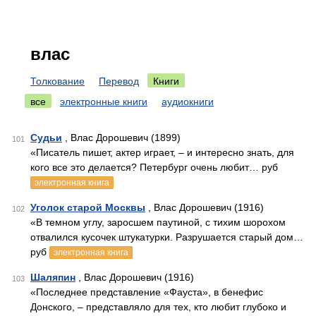
влас
Толкование
Перевод
Книги
все
электронные книги
аудиокниги
Судьи
, Влас Дорошевич (1899)
101
«Писатель пишет, актер играет, – и интересно знать, для
кого все это делается? Петербург очень любит… руб
электронная книга
Уголок старой Москвы
, Влас Дорошевич (1916)
102
«В темном углу, заросшем паутиной, с тихим шорохом
отвалился кусочек штукатурки. Разрушается старый дом…
руб
электронная книга
Шаляпин
, Влас Дорошевич (1916)
103
«Последнее представление «Фауста», в бенефис
Донского, – представляло для тех, кто любит глубоко и