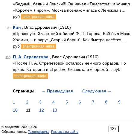
«Бедный, бедный Ленский! Он начал «Гамлетом» и кончил
«Королём Лиром». Москва познакомилась с Ленским в…
руб
электронная книга
Кин
, Влас Дорошевич (1910)
109
«Празднуют 35-летний юбилей Ф. П. Горева. Всё был Макс
Холмин, – и вдруг „Старый барин“. Как быстро несётся…
руб
электронная книга
П. А. Стрепетова
, Влас Дорошевич (1910)
110
«После П. А. Стрепетовой осталось немного образов. Но
ярких. Катерина в «Грозе», Лизавета в «Горькой… руб
электронная книга
Страницы
←
Предыдущая
Следующая
→
1
2
3
4
5
6
7
8
9
10
11
12
13
© Академик, 2000-2026
18+
Обратная связь:
Техподдержка
,
Реклама на сайте