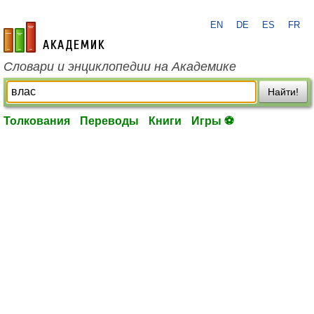
EN
DE
ES
FR
academic.ru
Словари и энциклопедии на Академике
Найти!
Толкования
Переводы
Книги
Игры ⚽