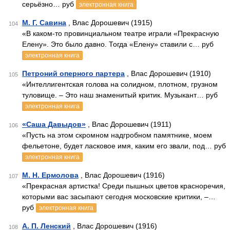
серьёзно… руб
электронная книга
М. Г. Савина
, Влас Дорошевич (1915)
104
«В каком-то провинциальном театре играли «Прекрасную
Елену». Это было давно. Тогда «Елену» ставили с… руб
электронная книга
Петроний оперного партера
, Влас Дорошевич (1910)
105
«Интеллигентская голова на солидном, плотном, грузном
туловище. – Это наш знаменитый критик. Музыкант… руб
электронная книга
«Саша Давыдов»
, Влас Дорошевич (1911)
106
«Пусть на этом скромном надгробном памятнике, моем
фельетоне, будет ласковое имя, каким его звали, под… руб
электронная книга
М. Н. Ермолова
, Влас Дорошевич (1916)
107
«Прекрасная артистка! Среди пышных цветов красноречия,
которыми вас засыпают сегодня московские критики, –…
руб
электронная книга
А. П. Ленский
, Влас Дорошевич (1916)
108