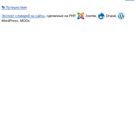
👣 Путешествия
Экспорт словарей на сайты
, сделанные на PHP,
Joomla,
Drupal,
WordPress, MODx.