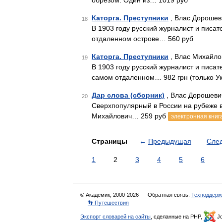
обрезом. Один из… 1019 руб
Каторга. Преступники
, Влас Дорошев
18
В 1903 году русский журналист и писа
отдаленном острове… 560 руб
Каторга. Преступники
, Влас Михайло
19
В 1903 году русский журналист и писа
самом отдаленном… 982 грн (только У
Дар слова (сборник)
, Влас Дорошеви
20
Сверхпопулярный в России на рубеже 
Михайлович… 259 руб
электронная книг
Страницы
←
Предыдущая
Сле
1
2
3
4
5
6
© Академик, 2000-2026
Обратная связь:
Техподдерж
👣 Путешествия
Экспорт словарей на сайты
, сделанные на PHP,
Jo