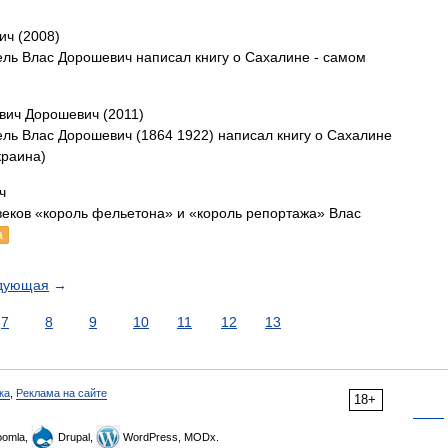
ич (2008)
тель Влас Дорошевич написал книгу о Сахалине - самом
вич Дорошевич (2011)
тель Влас Дорошевич (1864 1922) написал книгу о Сахалине
краина)
ч
веков «король фельетона» и «король репортажа» Влас
а
дующая
→
7
8
9
10
11
12
13
ка
,
Реклама на сайте
18+
omla,
Drupal,
WordPress, MODx.