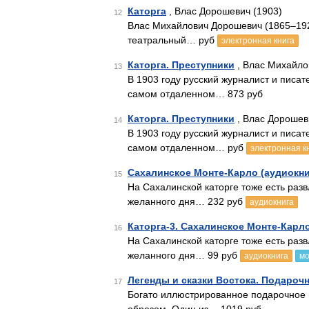
Каторга
, Влас Дорошевич (1903)
12
Влас Михайлович Дорошевич (1865–192
театральный… руб
электронная книга
Каторга. Преступники
, Влас Михайло
13
В 1903 году русский журналист и писа
самом отдаленном… 873 руб
Каторга. Преступники
, Влас Дорошев
14
В 1903 году русский журналист и писа
самом отдаленном… руб
электронная к
Сахалинское Монте-Карло (аудиокни
15
На Сахалинской каторге тоже есть раз
желанного дня… 232 руб
аудиокнига
Каторга-3. Сахалинское Монте-Карл
16
На Сахалинской каторге тоже есть раз
желанного дня… 99 руб
аудиокнига
мо
Легенды и сказки Востока. Подароч
17
Богато иллюстрированное подарочное 