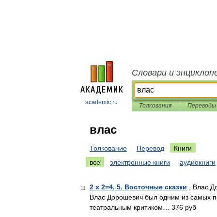
Словари и энциклоп
academic.ru
Толкования
Переводы
влас
Толкование
Перевод
Книги
все
электронные книги
аудиокниги
2 х 2=4, 5. Восточные сказки
, Влас Д
11
Влас Дорошевич был одним из самых п
театральным критиком… 376 руб